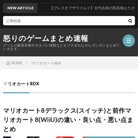
NEW ARTICLE
【ブレスオブザワイルド】古代兵装の防具揃えたけど武
怒りのゲームまとめ速報
ゲームの最新攻略やネタバレ情報などをブチぎれながらガンガンまとめて
いきます。
マリオカート8DX
HOME
【怒
マリオカート8DX
り
の
マリオカート8デラックス(スイッチ)と前作マ
リオカート8(WiiU)の違い・良い点・悪い点ま
ゲ
とめ