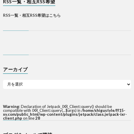
RSS一覧・相互RSS希望
RSS一覧・相互RSS希望はこちら
アーカイブ
Warning
: Declaration of Jetpack_IXR_Client::query() should be
compatible with IXR_Client::query(...$args) in
/home/shigustyle/ff15-
xv.com/public_html/wp-content/plugins/jetpack/class.jetpack-ixr-
client.php
on line
28