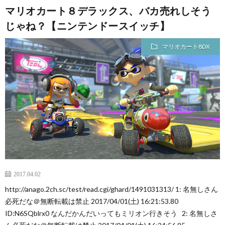
マリオカート８デラックス、バカ売れしそう
覧・
じゃね？【ニンテンドースイッチ】
マリオカート8DX
相
互
RSS
希
望
2017.04.02
は
http://anago.2ch.sc/test/read.cgi/ghard/1491031313/ 1: 名無しさん
必死だな＠無断転載は禁止 2017/04/01(土) 16:21:53.80
ID:N6SQblrx0 なんだかんだいってもミリオン行きそう 2: 名無しさ
こ