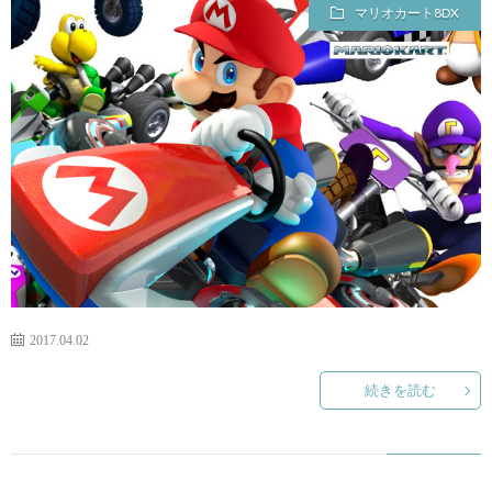
ー
マリオカート8DX
ム
ま
と
め
速
2017.04.02
報】
続きを読む
RSS
一