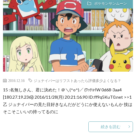
ー
ポケモンサンムーン
ム
ま
と
め
2016.12.16
ジュナイパーはリフストあったら評価多少よくなる？
速
15 :名無しさん、君に決めた！＠＼(^o^)／ (ﾜｯﾁｮｲW 0d68-3aa4
[180.27.19.236]) 2016/11/28(月) 20:21:16.90 ID:ff9q5KuT0.net >>1
報】
乙 ジュナイパーの見た目好きなんだがどうにか使えないもんか 技は
そこそこいいの持ってるのに
RSS
続きを読む
一