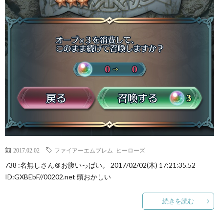
覧・
相
互
RSS
希
2017.02.02
ファイアーエムブレム ヒーローズ
望
738 :名無しさん＠お腹いっぱい。 2017/02/02(木) 17:21:35.52
ID:GXBEbF//00202.net 頭おかしい
は
続きを読む
こ