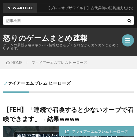
NEW ARTICLE
【ブレスオブザワイルド】古代兵装の防具揃えたけど武器
怒りのゲームまとめ速報
ゲームの最新攻略やネタバレ情報などをブチぎれながらガンガンまとめて
いきます。
ファイアーエムブレム ヒーローズ
HOME
【怒
ファイアーエムブレム ヒーローズ
り
の
【FEH】「連続で召喚すると少ないオーブで召
喚できます」→結果wwww
ゲ
ファイアーエムブレム ヒーローズ