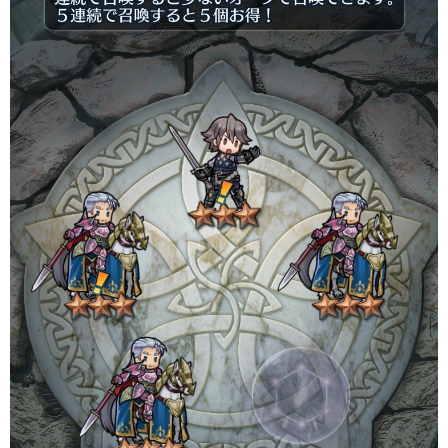
ー
ム
ま
と
め
速
報】
RSS
一