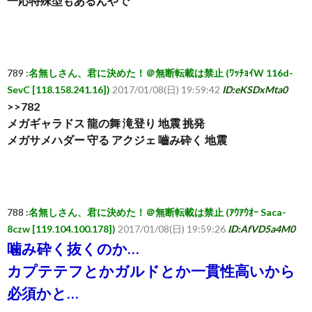
一応特殊型もあるんやで
789 :
名無しさん、君に決めた！＠無断転載は禁止 (ﾜｯﾁｮｲW 116d-
SevC [118.158.241.16])
2017/01/08(日) 19:59:42
ID:eKSDxMta0
>>782
メガギャラドス 龍の舞 滝登り 地震 挑発
メガサメハダー 守る アクジェ 嚙み砕く 地震
788 :
名無しさん、君に決めた！＠無断転載は禁止 (ｱｳｱｳｵｰ Saca-
8czw [119.104.100.178])
2017/01/08(日) 19:59:26
ID:AfVD5a4M0
噛み砕く抜くのか…
カプテテフとかガルドとか一貫性高いから
必須かと…