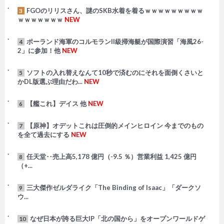
FGOのリリスさん、謎のSKB水着を着るｗｗｗｗｗｗｗｗｗ
3
ｗｗｗｗｗｗｗ
NEW
ポーランド海軍のコルモランII級掃海艇が国際演習「海風26-
4
2」に参加！他
NEW
ソフトの入れ替えなんて10秒で済むのにそれを面倒くさいと
5
かDL版選ぶ理由だわ...
NEW
【艦これ】デイス 他
NEW
6
【原神】オデットこれは圧倒的メインヒロイン 今までのもの
7
を全て過去にする
NEW
任天堂‥売上高5,178 億円（-9.5 ％）営業利益 1,425 億円
8
（+...
三大傑作ゼルダライク「The Binding of Isaac」「ダークソ
9
ウ...
なぜ日本が誇る巨大IP「北の国から」をオープンワールドゲ
10