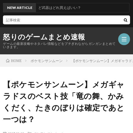
装の防具揃えたけど武器はどれ買えばいい？
NEW ARTICLE
怒りのゲームまとめ速報
ゲームの最新攻略やネタバレ情報などをブチぎれながらガンガンまとめて
いきます。
ポケモンサンムーン
【ポケモンサンムーン】メガギャラド
HOME
【怒
【ポケモンサンムーン】メガギャ
り
ラドスのベスト技「竜の舞、かみ
の
くだく、たきのぼりは確定であと
一つは？
ゲ