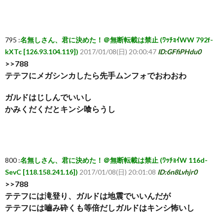
795 :
名無しさん、君に決めた！＠無断転載は禁止 (ﾜｯﾁｮｲWW 792f-
kXTc [126.93.104.119])
2017/01/08(日) 20:00:47
ID:GFfiPHdu0
>>788
テテフにメガシンカしたら先手ムンフォでおわおわ
ガルドはじしんでいいし
かみくだくだとキンシ喰らうし
800 :
名無しさん、君に決めた！＠無断転載は禁止 (ﾜｯﾁｮｲW 116d-
SevC [118.158.241.16])
2017/01/08(日) 20:01:08
ID:6n8Lvhjr0
>>788
テテフには滝登り、ガルドは地震でいいんだが
テテフには嚙み砕くも等倍だしガルドはキンシ怖いし