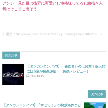
アンジー見た目は抜群に可愛いし性格狂ってるし絵描き人
気はそこそこ出そう
引用元:http://krsw.2ch.net/test/read.cgi/handygame/1484297532
前の記事
【ダンガンロンパV3】一番面白いのは何章？個人的
には 5章が最高評価！（感想・レビュー）
2017.01.15
次の記事
【ダンガンロンパV3】「すごろく」の解放条件まと