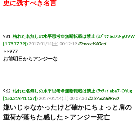
史に残すべき名言
981 :
枯れた名無しの水平思考＠無断転載は禁止 (ｽﾌﾟｯｯ Sd73-gUVW
[1.79.77.79])
2017/01/14(土) 00:12:19
ID:xreeY4Ood
>>977
お前明日からアンジーな
962 :
枯れた名無しの水平思考＠無断転載は禁止 (ﾜｯﾁｮｲ ebe7-OYug
[153.219.41.137])
2017/01/14(土) 00:07:30
ID:XAe2dBKw0
嫌いじゃなかったけど確かにちょっと肩の
重荷が落ちた感した＞アンジー死亡