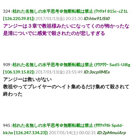
324 :
枯れた名無しの水平思考＠無断転載は禁止 (ﾜｯﾁｮｲ 815c-cZ1L
[126.220.39.81])
2017/01/13(金) 20:21:30
ID:htw91JSt0
アンジーは３章で教祖様みたいになってくのが怖かったな
是清についでに感覚で殺されたのが悲しすぎる
909 :
枯れた名無しの水平思考＠無断転載は禁止 (ｱｳｱｳｳｰ Sad5-U8Ig
[106.139.15.82])
2017/01/13(金) 23:55:49
ID:3ocplIMEa
アンジーは救いがない
教祖やってプレイヤーのヘイト集めるだけ集めて殺されて
終わった
945 :
枯れた名無しの水平思考＠無断転載は禁止 (ｻｻｸｯﾃﾛﾚ Spdd-
kkJw [126.247.134.23])
2017/01/14(土) 00:02:31
ID:2pMmuiArp