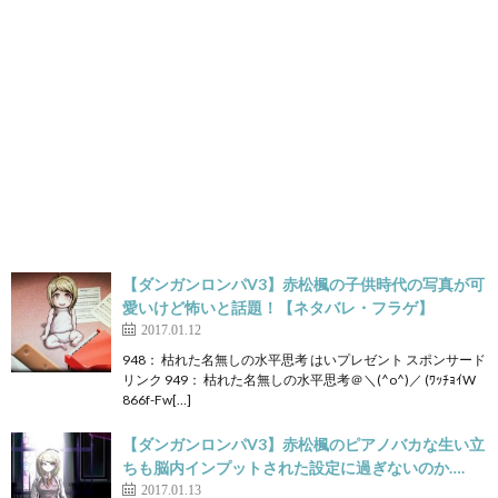
【ダンガンロンパV3】赤松楓の子供時代の写真が可
愛いけど怖いと話題！【ネタバレ・フラゲ】
2017.01.12
948： 枯れた名無しの水平思考 はいプレゼント スポンサード
リンク 949： 枯れた名無しの水平思考＠＼(^o^)／ (ﾜｯﾁｮｲW
866f-Fw[…]
【ダンガンロンパV3】赤松楓のピアノバカな生い立
ちも脳内インプットされた設定に過ぎないのか….
2017.01.13