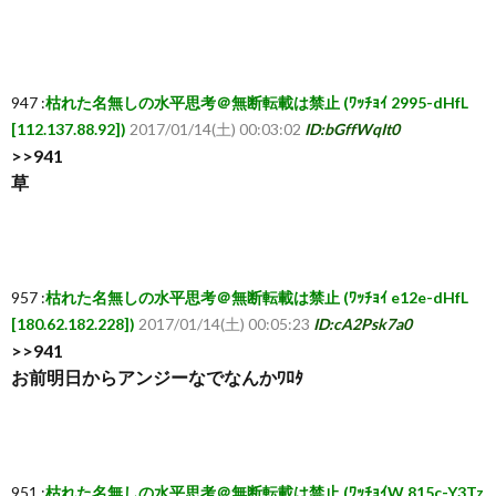
覧・
947 :
枯れた名無しの水平思考＠無断転載は禁止 (ﾜｯﾁｮｲ 2995-dHfL
相
[112.137.88.92])
2017/01/14(土) 00:03:02
ID:bGffWqIt0
>>941
互
草
RSS
希
957 :
枯れた名無しの水平思考＠無断転載は禁止 (ﾜｯﾁｮｲ e12e-dHfL
[180.62.182.228])
2017/01/14(土) 00:05:23
ID:cA2Psk7a0
>>941
望
お前明日からアンジーなでなんかﾜﾛﾀ
は
こ
951 :
枯れた名無しの水平思考＠無断転載は禁止 (ﾜｯﾁｮｲW 815c-Y3Tz