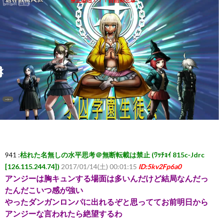
ー
ム
ま
と
め
速
941 :
枯れた名無しの水平思考＠無断転載は禁止 (ﾜｯﾁｮｲ 815c-Jdrc
報】
[126.115.244.74])
2017/01/14(土) 00:01:15
ID:5kv2Fp6a0
アンジーは胸キュンする場面は多いんだけど結局なんだっ
RSS
たんだこいつ感が強い
やったダンガンロンパに出れるぞと思っててお前明日から
アンジーな言われたら絶望するわ
一