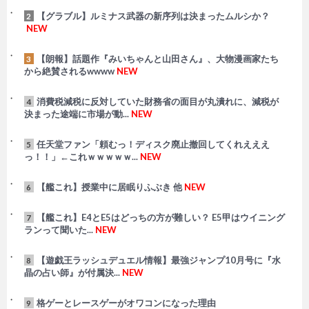
【グラブル】ルミナス武器の新序列は決まったムルシか？
2
NEW
【朗報】話題作『みいちゃんと山田さん』、大物漫画家たち
3
から絶賛されるwwww
NEW
消費税減税に反対していた財務省の面目が丸潰れに、減税が
4
決まった途端に市場が動...
NEW
任天堂ファン「頼むっ！ディスク廃止撤回してくれえええ
5
っ！！」←これｗｗｗｗｗ...
NEW
【艦これ】授業中に居眠りふぶき 他
NEW
6
【艦これ】E4とE5はどっちの方が難しい？ E5甲はウイニング
7
ランって聞いた...
NEW
【遊戯王ラッシュデュエル情報】最強ジャンプ10月号に『水
8
晶の占い師』が付属決...
NEW
格ゲーとレースゲーがオワコンになった理由
9