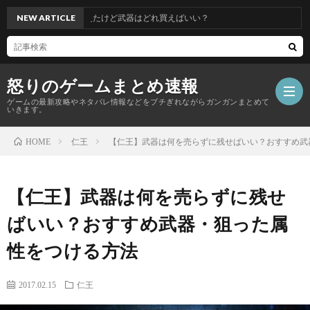
】古代兵装の防具揃えたけど武器はどれ買えばいい？
NEW ARTICLE
怒りのゲームまとめ速報
ゲームの最新攻略やネタバレ情報などをブチぎれながらガンガンまとめて
いきます。
仁王
【仁王】武器は何を売らずに残せばいい？おすすめ武
HOME
【怒
【仁王】武器は何を売らずに残せ
り
ばいい？おすすめ武器・狙った属
の
性をつける方法
ゲ
2017.02.15
仁王