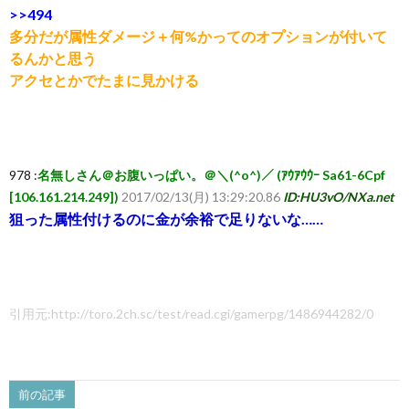
>>494
多分だが属性ダメージ＋何%かってのオプションが付いて
るんかと思う
アクセとかでたまに見かける
978 :
名無しさん＠お腹いっぱい。＠＼(^o^)／ (ｱｳｱｳｳｰ Sa61-6Cpf
[106.161.214.249])
2017/02/13(月) 13:29:20.86
ID:HU3vO/NXa.net
狙った属性付けるのに金が余裕で足りないな……
引用元:http://toro.2ch.sc/test/read.cgi/gamerpg/1486944282/0
前の記事