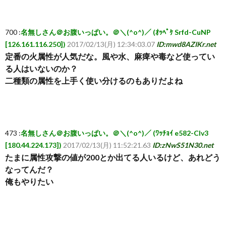
覧・
700 :
名無しさん＠お腹いっぱい。＠＼(^o^)／ (ｵｯﾍﾟｹ Srfd-CuNP
[126.161.116.250])
2017/02/13(月) 12:34:03.07
ID:mwd8AZIKr.net
相
定番の火属性が人気だな。風や水、麻痺や毒など使ってい
る人はいないのか？
互
二種類の属性を上手く使い分けるのもありだよね
RSS
希
473 :
名無しさん＠お腹いっぱい。＠＼(^o^)／ (ﾜｯﾁｮｲ e582-CIv3
[180.44.224.173])
2017/02/13(月) 11:52:21.63
ID:zNwS51N30.net
たまに属性攻撃の値が200とか出てる人いるけど、あれどう
望
なってんだ？
俺もやりたい
は
こ