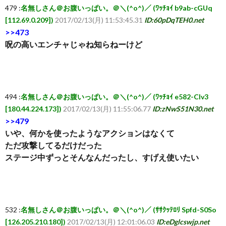
479 :
名無しさん＠お腹いっぱい。＠＼(^o^)／ (ﾜｯﾁｮｲ b9ab-cGUq
ち
[112.69.0.209])
2017/02/13(月) 11:53:45.31
ID:60pDqTEH0.net
>>473
ら
呪の高いエンチャじゃね知らねーけど
494 :
名無しさん＠お腹いっぱい。＠＼(^o^)／ (ﾜｯﾁｮｲ e582-CIv3
[180.44.224.173])
2017/02/13(月) 11:55:06.77
ID:zNwS51N30.net
>>479
いや、何かを使ったようなアクションはなくて
ただ攻撃してるだけだった
ステージ中ずっとそんなんだったし、すげえ使いたい
532 :
名無しさん＠お腹いっぱい。＠＼(^o^)／ (ｻｻｸｯﾃﾛﾘ Spfd-S0So
[126.205.210.180])
2017/02/13(月) 12:01:06.03
ID:eDglcswjp.net