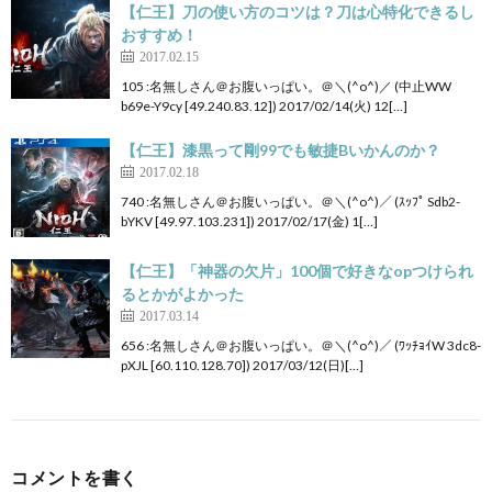
【仁王】刀の使い方のコツは？刀は心特化できるし
おすすめ！
2017.02.15
105 :名無しさん＠お腹いっぱい。＠＼(^o^)／ (中止WW
b69e-Y9cy [49.240.83.12]) 2017/02/14(火) 12[…]
【仁王】漆黒って剛99でも敏捷Bいかんのか？
2017.02.18
740 :名無しさん＠お腹いっぱい。＠＼(^o^)／ (ｽｯﾌﾟ Sdb2-
bYKV [49.97.103.231]) 2017/02/17(金) 1[…]
【仁王】「神器の欠片」100個で好きなopつけられ
るとかがよかった
2017.03.14
656 :名無しさん＠お腹いっぱい。＠＼(^o^)／ (ﾜｯﾁｮｲW 3dc8-
pXJL [60.110.128.70]) 2017/03/12(日)[…]
コメントを書く