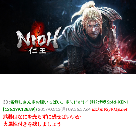
ー
ム
ま
と
め
速
報】
30 :
名無しさん＠お腹いっぱい。＠＼(^o^)／ (ｻｻｸｯﾃﾛﾗ Spfd-XENI
[126.199.128.89])
2017/02/13(月) 09:56:37.64
ID:km9Sy9TEp.net
武器はなにを売らずに残せばいいか
RSS
火属性付きを残しましょう
一