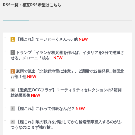
RSS一覧・相互RSS希望はこちら
【艦これ】てーいとーくさんっ♪ 他
NEW
1
トランプ「イランが核兵器を作れば、イタリアを2分で消滅さ
2
せる」メローニ「核を...
NEW
豪雨で流出「北朝鮮地雷に注意」、2週間で12個発見…韓国北
3
西部！他
NEW
【遊戯王OCGフラゲ】ユーティリティセレクションの3箱開
4
封結果画像
NEW
【艦これ】これって何級なんだ？
NEW
5
【艦これ】敵の戦力を掃討してから輸送部隊投入するのがふ
6
つうなのに まず強行輸...