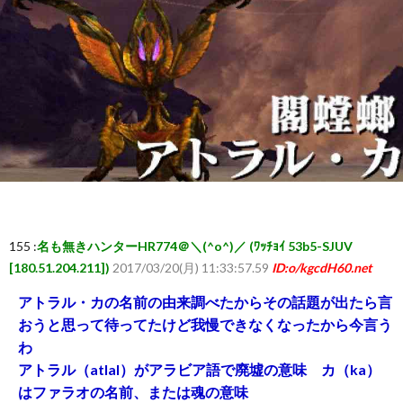
ー
ム
ま
と
め
155 :
名も無きハンターHR774＠＼(^o^)／ (ﾜｯﾁｮｲ 53b5-SJUV
速
[180.51.204.211])
2017/03/20(月) 11:33:57.59
ID:o/kgcdH60.net
報】
アトラル・カの名前の由来調べたからその話題が出たら言
おうと思って待ってたけど我慢できなくなったから今言う
わ
RSS
アトラル（atlal）がアラビア語で廃墟の意味 カ（ka）
はファラオの名前、または魂の意味
一