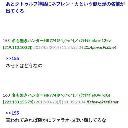
あとクトゥルフ神話にネフレン・カという似た形の名前が
出てくる
覧・
相
158 :
名も無きハンターHR774＠＼(^o^)／ (ﾜｯﾁｮｲ bfab-12+v
互
[219.113.100.2])
2017/03/20(月) 11:34:52.04
ID:Apa+acFL0.net
>>155
RSS
ネセトはどうなの
希
望
160 :
名も無きハンターHR774＠＼(^o^)／ (ﾜｯﾁｮｲ ef04-rdGI
[223.133.155.79])
2017/03/20(月) 11:35:23.34
ID:lww6kfXf0.net
は
>>155
言われてみれば確かにファラオっぽい顔してるな
こ