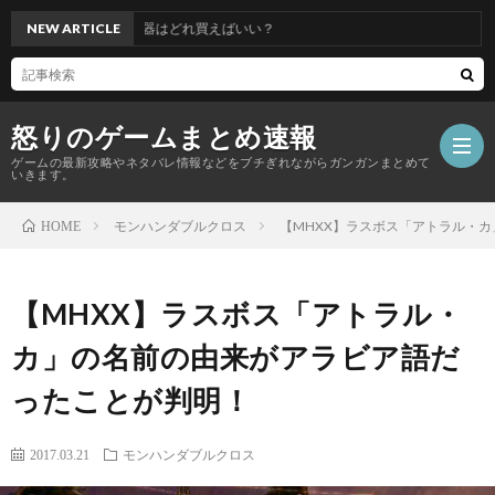
防具揃えたけど武器はどれ買えばいい？
NEW ARTICLE
怒りのゲームまとめ速報
ゲームの最新攻略やネタバレ情報などをブチぎれながらガンガンまとめて
いきます。
モンハンダブルクロス
【MHXX】ラスボス「アトラル・
HOME
【怒
【MHXX】ラスボス「アトラル・
り
カ」の名前の由来がアラビア語だ
の
ったことが判明！
ゲ
2017.03.21
モンハンダブルクロス