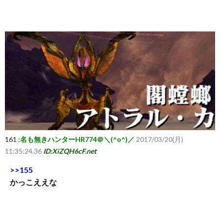
ち
ら
161 :
名も無きハンターHR774＠＼(^o^)／
2017/03/20(月)
11:35:24.36
ID:XiZQH6cF.net
>>155
かっこええな