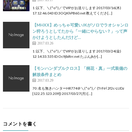
1 :以下、＼(^o^)／でVIPがお送りします 2017/03/16(木)
17:12:46.043 ID:3OQKhPB60.net 教えてくださ[…]
【MHXX】めっちゃ可愛いJKがソロでラオシャンロ
ン狩ろうとしてたから「一緒にやらない？」って声
かけようとしたんだけど…
2017.03.26
1 :以下、＼(^o^)／でVIPがお送りします 2017/03/24(金)
12:14:33.535 ID:Oc9jbiRrr.net たぶんjkか[…]
【モンハンダブルクロス】「桐花・真」一式装備の
解放条件まとめ
2017.03.29
70 :名も無きハンターHR774＠＼(^o^)／ (ﾜｯﾁｮｲ 2f2c-LUDz
[122.25.123.209]) 2017/03/27(月) […]
コメントを書く