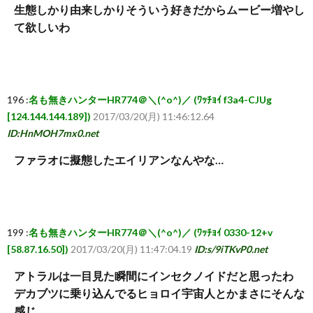
生態しかり由来しかりそういう好きだからムービー増やし
て欲しいわ
196 :
名も無きハンターHR774＠＼(^o^)／ (ﾜｯﾁｮｲ f3a4-CJUg
[124.144.144.189])
2017/03/20(月) 11:46:12.64
ID:HnMOH7mx0.net
ファラオに擬態したエイリアンなんやな…
199 :
名も無きハンターHR774＠＼(^o^)／ (ﾜｯﾁｮｲ 0330-12+v
[58.87.16.50])
2017/03/20(月) 11:47:04.19
ID:s/9iTKvP0.net
アトラルは一目見た瞬間にインセクノイドだと思ったわ
デカブツに乗り込んでるヒョロイ宇宙人とかまさにそんな
感じ