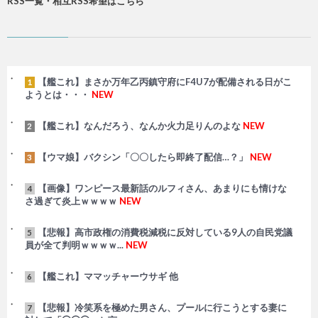
RSS一覧・相互RSS希望はこちら
【艦これ】まさか万年乙丙鎮守府にF4U7が配備される日がこ
1
ようとは・・・
NEW
【艦これ】なんだろう、なんか火力足りんのよな
NEW
2
【ウマ娘】バクシン「〇〇したら即終了配信…？」
NEW
3
【画像】ワンピース最新話のルフィさん、あまりにも情けな
4
さ過ぎて炎上ｗｗｗｗ
NEW
【悲報】高市政権の消費税減税に反対している9人の自民党議
5
員が全て判明ｗｗｗｗ...
NEW
【艦これ】ママッチャーウサギ 他
6
【悲報】冷笑系を極めた男さん、プールに行こうとする妻に
7