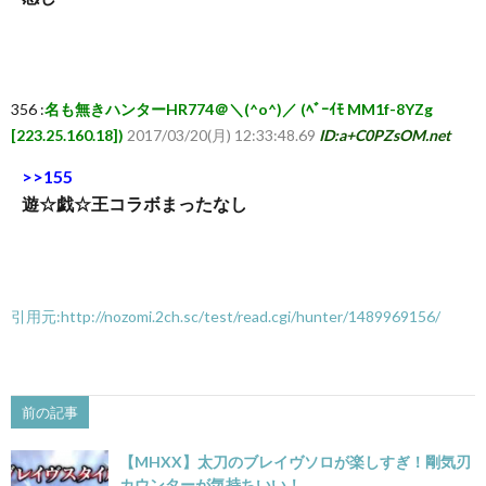
356 :
名も無きハンターHR774＠＼(^o^)／ (ﾍﾞｰｲﾓ MM1f-8YZg
[223.25.160.18])
2017/03/20(月) 12:33:48.69
ID:a+C0PZsOM.net
>>155
遊☆戯☆王コラボまったなし
引用元:http://nozomi.2ch.sc/test/read.cgi/hunter/1489969156/
前の記事
【MHXX】太刀のブレイヴソロが楽しすぎ！剛気刃
カウンターが気持ちいい！