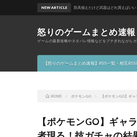
スオブザワイルド】古代兵装の防具揃えたけど武器はどれ買えばいい？
NEW ARTICLE
怒りのゲームまとめ速報
ゲームの最新攻略やネタバレ情報などをブチぎれながらガ
【怒りのゲームまとめ速報】RSS一覧・相互RS
ポケモンGO
【ポケモンGO】ギャ
HOME
【ポケモンGO】ギャラ
者現る！技ガチャの結