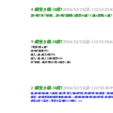
4 :
繝斐き繝√Η繧ｦ
2016/12/11(譌･) 12:52:21.
諱ｯ蜷ｹ豕｢蜍輔→諱ｯ蜷ｹ繝峨Ο繝昴Φ縺?ｋ縺ｪ繧峨ｂ縺?
9 :
繝斐き繝√Η繧ｦ
2016/12/11(譌･) 12:55:50.
7菴謎ｽ懊▲縺ｦ
諱ｯ蜷ｹ遶懷ｷｻﾗ1
縺九∩縺､縺冗ｫ懷ｷｻﾗ2
縺九∩縺､縺上ラ繝ｭ繝昴Φﾗ4
豕｢蜍輔→縺矩?蟶ゆｼ晁ｪｬ縺倥ｃ縺ｭ
2 :
繝斐き繝√Η繧ｦ
2016/12/11(譌･) 12:50:30.
縺｡縺ｪ縺ｿ縺ｫ縲√％縺薙∪縺ｧ譚･繧九?縺ｫ繧ｳ繧､繧ｭ繝ｳ繧ｰ縺ｯ縺薙ｌ縺?縺
縺薙ｌ縺?縺第黒縺ｾ縺医◆縺ｮ縺ｫ縲√＞縺ｾ縺?縺ｫ蟾ｨ螟ｧ縺ｪ繧ｳ繧､繧ｭ繝ｳ
繧医≧繧?￥謚倥ｊ霑斐＠蝨ｰ轤ｹ(158蛹ｹ)…orz