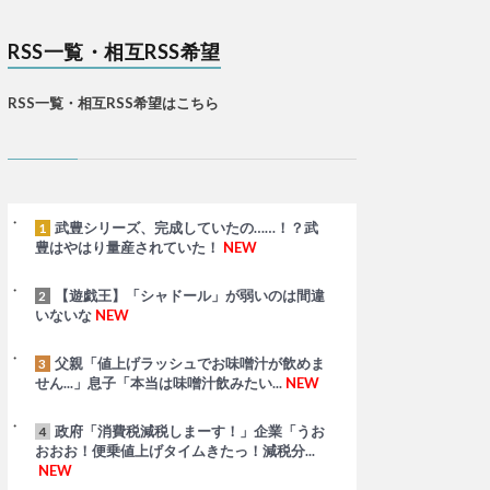
RSS一覧・相互RSS希望
RSS一覧・相互RSS希望はこちら
武豊シリーズ、完成していたの……！？武
1
豊はやはり量産されていた！
NEW
【遊戯王】「シャドール」が弱いのは間違
2
いないな
NEW
父親「値上げラッシュでお味噌汁が飲めま
3
せん...」息子「本当は味噌汁飲みたい...
NEW
政府「消費税減税しまーす！」企業「うお
4
おおお！便乗値上げタイムきたっ！減税分...
NEW