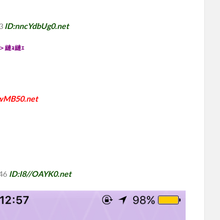
13
ID:nncYdbUg0.net
＞縺ｮ縺ｪ
owMB50.net
.46
ID:I8//OAYK0.net