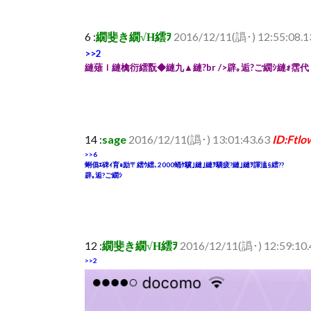
6 :
繝斐き繝√Η繧ｦ
2016/12/11(譌･) 12:55:08.
>>2
縺薙ｌ縺檎衍繧翫◆縺九▲縺?br />辟｡逅?ご繝ｼ縺ｫ霑代
14 :
sage
2016/12/11(譌･) 13:01:43.63
ID:Ftl
>>6
蜊倡ｴ碑ｨ育ｮ励〒繧ｳ繧､2000蛹ｹ驥｣縺｣縺ｦ驕疲?縺｣縺ｦ諢溘§繧??
辟｡逅?ご繝ｼ
12 :
繝斐き繝√Η繧ｦ
2016/12/11(譌･) 12:59:10
>>2