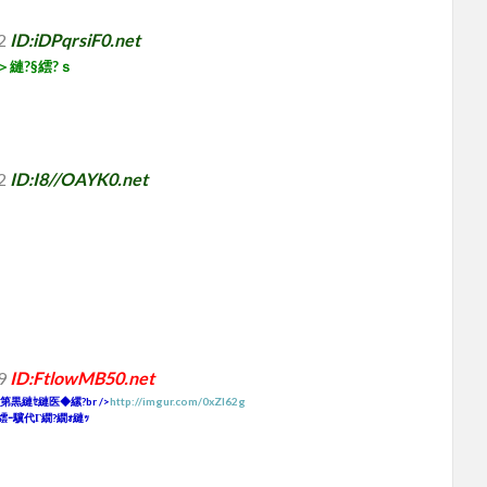
42
ID:iDPqrsiF0.net
＞縺?§繧?ｓ
62
ID:I8//OAYK0.net
99
ID:FtlowMB50.net
第黒縺ｾ縺医◆縲?br />
http://imgur.com/0xZI62g
繧ｰ驥代Γ繝?繝ｫ縺ｯ