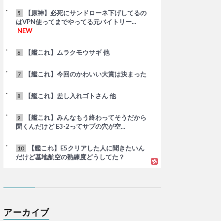
【原神】必死にサンドローネ下げしてるの
5
はVPN使ってまでやってる元バイトリー...
NEW
【艦これ】ムラクモウサギ 他
6
【艦これ】今回のかわいい大賞は決まった
7
【艦これ】差し入れゴトさん 他
8
【艦これ】みんなもう終わってそうだから
9
聞くんだけど E3-2ってサブの穴が空...
【艦これ】E5クリアした人に聞きたいん
10
だけど基地航空の熟練度どうしてた？
アーカイブ