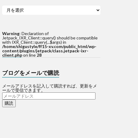
Warning
: Declaration of
Jetpack_IXR_Client::query() should be compatible
with IXR_Client::query(...$args) in
/home/shigustyle/ff15-xv.com/public_html/wp-
content/plugins/jetpack/class.jetpack-ixr-
client.php
on line
28
ブログをメールで購読
メールアドレスを記入して購読すれば、更新をメ
ールで受信できます。
メ
ー
ル
ア
ド
レ
ス