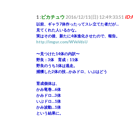
1 :
ピカチュウ
2016/12/11(日) 12:49:33.51
ID:
以前、ギャラ7体作ったってスレ立てた者だが…
見てくれた人いるかな。
実はその後、新たに4体進化させたので、報告。
http://imgur.com/WVeVdsU
〜見つけた14体の内訳〜
野良：3体 育成：11体
野良のうち1体は逃走。
捕獲した2体の技…かみドロ、いぶはどう
育成個体は、
かみ竜巻…6体
かみドロ…3体
いぶドロ…1体
かみ波動…1体
という結果に。