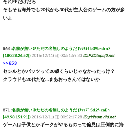
それFFだけだろ
そもそも海外でも20代から30代が主人公のゲームの方が多
いよ
868 :
名前が無い＠ただの名無しのようだ (ﾜｯﾁｮｲ b39b-drn7
[180.28.26.52])
2016/12/11(日) 00:51:59.83
ID:P2Dtupaj0.net
>>853
セシルとかバッツって20歳くらいじゃなかったっけ？
クラウドも20代だな…まあおっさんではないか
871 :
名前が無い＠ただの名無しのようだ (ｽｯｯﾌﾟ Sd2f-caEn
[49.98.151.91])
2016/12/11(日) 00:52:17.28
ID:gYfaumv9d.net
ゲームは子供とかギークがやるものって偏見は圧倒的に海