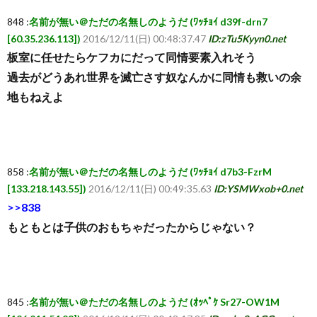
848 :
名前が無い＠ただの名無しのようだ (ﾜｯﾁｮｲ d39f-drn7
[60.35.236.113])
2016/12/11(日) 00:48:37.47
ID:zTu5Kyyn0.net
板室に任せたらケフカにだって同情要素入れそう
過去がどうあれ世界を滅亡さす奴なんかに同情も救いの余
地もねえよ
858 :
名前が無い＠ただの名無しのようだ (ﾜｯﾁｮｲ d7b3-FzrM
[133.218.143.55])
2016/12/11(日) 00:49:35.63
ID:YSMWxob+0.net
>>838
もともとは子供のおもちゃだったからじゃない？
845 :
名前が無い＠ただの名無しのようだ (ｵｯﾍﾟｹ Sr27-OW1M