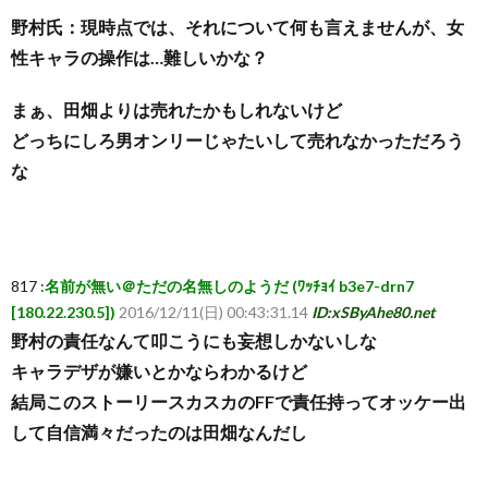
野村氏：現時点では、それについて何も言えませんが、女
ち
性キャラの操作は…難しいかな？
ら
まぁ、田畑よりは売れたかもしれないけど
どっちにしろ男オンリーじゃたいして売れなかっただろう
な
817 :
名前が無い＠ただの名無しのようだ (ﾜｯﾁｮｲ b3e7-drn7
[180.22.230.5])
2016/12/11(日) 00:43:31.14
ID:xSByAhe80.net
野村の責任なんて叩こうにも妄想しかないしな
キャラデザが嫌いとかならわかるけど
結局このストーリースカスカのFFで責任持ってオッケー出
して自信満々だったのは田畑なんだし