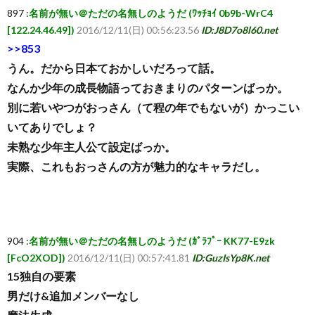
897 :
名前が無い＠ただの名無しのようだ (ﾜｯﾁｮｲ 0b9b-WrC4
[122.24.46.49])
2016/12/11(日) 00:56:23.56
ID:J8D7o8l60.net
>>853
うん。だから日本ておかしいだろって話。
なんか少年の成長物語っておきまりのパターンばっか。
別に若いやつがおっさん（て程の年でもないが）かっこい
いてありでしょ？
未熟な少年主人公て設定ばっか。
実際、これもおっさんの方が魅力的なキャラだし。
904 :
名前が無い＠ただの名無しのようだ (ｶﾞﾗﾌﾟｰ KK77-E9zk
[FcO2XOD])
2016/12/11(日) 00:57:41.81
ID:GuzIsYp8K.net
15独自の要素
男だけ&追加メンバーなし