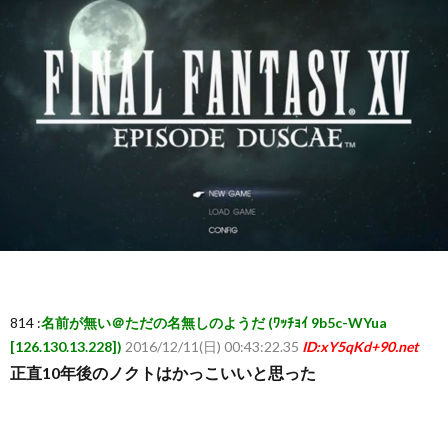
ー
ム
ま
と
め
速
814 :
名前が無い＠ただの名無しのようだ (ﾜｯﾁｮｲ 9b5c-WYua
報】
[126.130.13.228])
2016/12/11(日) 00:43:22.35
ID:xY5qKd+90.net
正直10年後のノクトはかっこいいと思った
RSS
一