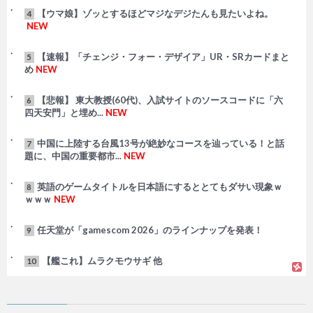
【ウマ娘】ゾッとするほどマジなデジたんも見たいよね。
4
NEW
【速報】「チェンジ・フォー・デザイア」UR・SRカードまと
5
め
NEW
【悲報】 東大教授(60代)、入試サイトのソースコードに「六
6
四天安門」と埋め...
NEW
中国に上陸する台風13号が絶妙なコースを辿っている！と話
7
題に、中国の重要都市...
NEW
英語のゲームタイトルを日本語にするととてもダサい現象ｗ
8
ｗｗｗ
NEW
任天堂が「gamescom 2026」のラインナップを発表！
9
【艦これ】ムラクモウサギ 他
10