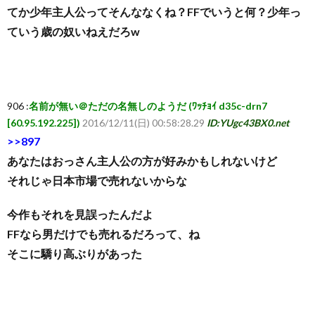
てか少年主人公ってそんななくね？FFでいうと何？少年っ
ていう歳の奴いねえだろw
906 :
名前が無い＠ただの名無しのようだ (ﾜｯﾁｮｲ d35c-drn7
[60.95.192.225])
2016/12/11(日) 00:58:28.29
ID:YUgc43BX0.net
>>897
あなたはおっさん主人公の方が好みかもしれないけど
それじゃ日本市場で売れないからな
今作もそれを見誤ったんだよ
FFなら男だけでも売れるだろって、ね
そこに驕り高ぶりがあった