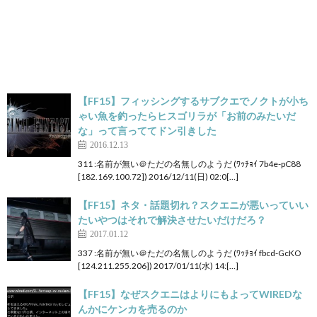
【FF15】フィッシングするサブクエでノクトが小ち
ゃい魚を釣ったらヒスゴリラが「お前のみたいだ
な」って言っててドン引きした
2016.12.13
311 :名前が無い＠ただの名無しのようだ (ﾜｯﾁｮｲ 7b4e-pC88
[182.169.100.72]) 2016/12/11(日) 02:0[…]
【FF15】ネタ・話題切れ？スクエニが悪いっていい
たいやつはそれで解決させたいだけだろ？
2017.01.12
337 :名前が無い＠ただの名無しのようだ (ﾜｯﾁｮｲ fbcd-GcKO
[124.211.255.206]) 2017/01/11(水) 14:[…]
【FF15】なぜスクエニはよりにもよってWIREDな
んかにケンカを売るのか