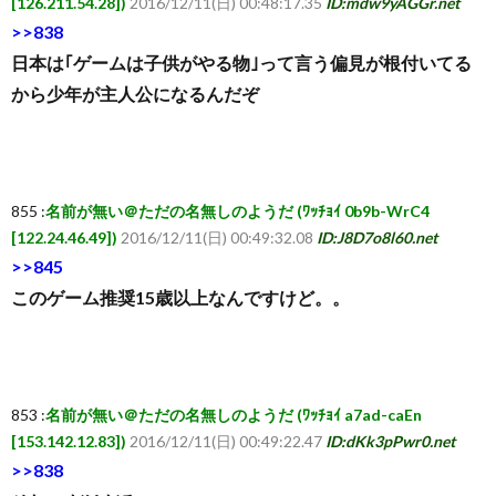
[126.211.54.28])
2016/12/11(日) 00:48:17.35
ID:mdw9yAGGr.net
>>838
日本は｢ゲームは子供がやる物｣って言う偏見が根付いてる
から少年が主人公になるんだぞ
855 :
名前が無い＠ただの名無しのようだ (ﾜｯﾁｮｲ 0b9b-WrC4
[122.24.46.49])
2016/12/11(日) 00:49:32.08
ID:J8D7o8l60.net
>>845
このゲーム推奨15歳以上なんですけど。。
853 :
名前が無い＠ただの名無しのようだ (ﾜｯﾁｮｲ a7ad-caEn
[153.142.12.83])
2016/12/11(日) 00:49:22.47
ID:dKk3pPwr0.net
>>838