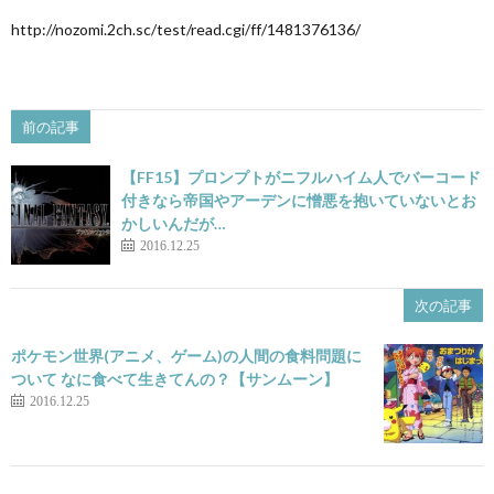
http://nozomi.2ch.sc/test/read.cgi/ff/1481376136/
前の記事
【FF15】プロンプトがニフルハイム人でバーコード
付きなら帝国やアーデンに憎悪を抱いていないとお
かしいんだが…
2016.12.25
次の記事
ポケモン世界(アニメ、ゲーム)の人間の食料問題に
ついて なに食べて生きてんの？【サンムーン】
2016.12.25