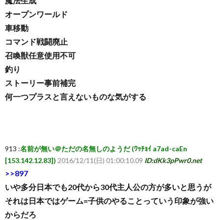
魔法生成
オープンワールド
車移動
コマンド戦闘廃止
召喚獣任意使用不可
釣り
ストーリー事前補完
何一つプラスと言えないものな気がする
913 :
名前が無い＠ただの名無しのようだ (ﾜｯﾁｮｲ a7ad-caEn
[153.142.12.83])
2016/12/11(日) 01:00:10.09
ID:dKk3pPwr0.net
>>897
いや多分日本でも20代から30代主人公の方が多いと思うが
それは日本ではゲーム=子供のやることっていう印象が強い
からだろ