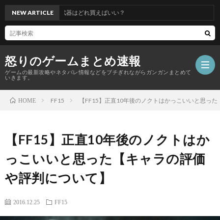
防具揃えたけど武器はどれ買えばいい？
NEW ARTICLE
怒りのゲームまとめ速報
ゲームの最新攻略やネタバレ情報などをブチぎれながらガンガンまとめて
いきます。
FF15
【FF15】正直10年後のノクトはかっこいいと思っ
HOME
【怒
【FF15】正直10年後のノクトはか
り
っこいいと思った【キャラの評価
の
や評判について】
ゲ
2016.12.25
FF15