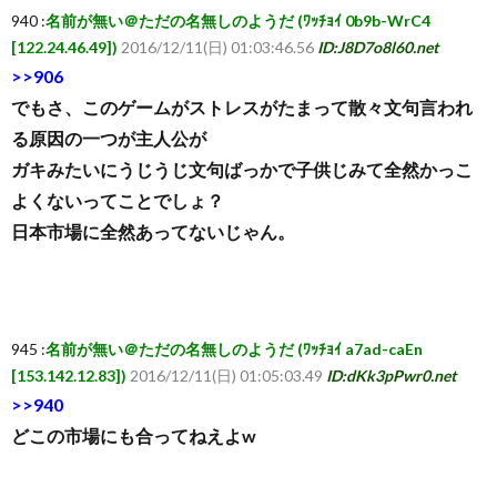
940 :
名前が無い＠ただの名無しのようだ (ﾜｯﾁｮｲ 0b9b-WrC4
[122.24.46.49])
2016/12/11(日) 01:03:46.56
ID:J8D7o8l60.net
>>906
でもさ、このゲームがストレスがたまって散々文句言われ
る原因の一つが主人公が
ガキみたいにうじうじ文句ばっかで子供じみて全然かっこ
よくないってことでしょ？
日本市場に全然あってないじゃん。
945 :
名前が無い＠ただの名無しのようだ (ﾜｯﾁｮｲ a7ad-caEn
[153.142.12.83])
2016/12/11(日) 01:05:03.49
ID:dKk3pPwr0.net
>>940
どこの市場にも合ってねえよw