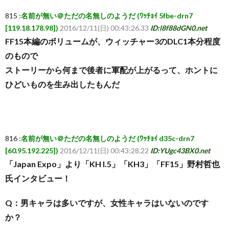
815 :
名前が無い＠ただの名無しのようだ (ﾜｯﾁｮｲ 5fbe-drn7
覧・
[119.18.178.98])
2016/12/11(日) 00:43:26.33
ID:l8f88dGN0.net
FF15本編のボリュームが、ウィッチャー3のDLC1本分程度
相
のもので
ストーリーから何まで後者に軍配が上がるって、ホントに
互
ひどいものを生み出したもんだ
RSS
希
816 :
名前が無い＠ただの名無しのようだ (ﾜｯﾁｮｲ d35c-drn7
[60.95.192.225])
2016/12/11(日) 00:43:28.22
ID:YUgc43BX0.net
望
「Japan Expo」より「KH I.5」「KH3」「FF15」野村哲也
氏インタビュー！
は
Q：男キャラは多いですが、女性キャラはいないのです
か？
こ