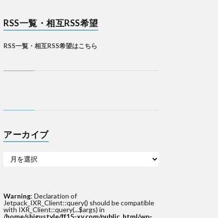
RSS一覧・相互RSS希望
RSS一覧・相互RSS希望はこちら
アーカイブ
Warning
: Declaration of
Jetpack_IXR_Client::query() should be compatible
with IXR_Client::query(...$args) in
/home/shigustyle/ff15-xv.com/public_html/wp-