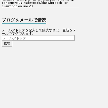
content/plugins/jetpack/class.jetpack-ixr-
client.php
on line
28
ブログをメールで購読
メールアドレスを記入して購読すれば、更新をメ
ールで受信できます。
メ
ー
ル
ア
ド
レ
ス