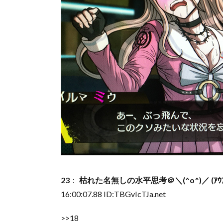
23
：
枯れた名無しの水平思考＠＼(^o^)／ (ｱｳｱｳｶｰ S
16:00:07.88 ID:
TBGvIcTJa.net
>>18