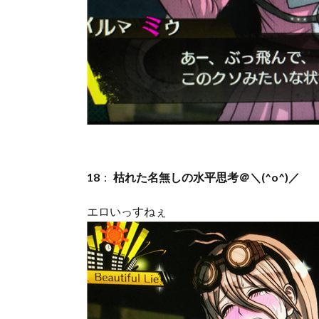
18
：
枯れた名無しの水平思考＠＼(^o^)／
エロいっすねぇ