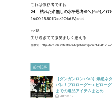
これは依存者ですね
24
：
枯れた名無しの水平思考＠＼(^o^)／ (ｻｻｸｯﾃﾛﾙ 
16:00:15.80 ID:
cz2Ok6JVp.net
>>18
尖り過ぎてて微笑ましく思える
引用元：http://toro.2ch.sc/test/read.cgi/handygame/1484117176/
前の記事
【ダンガンロンパV3】爆絶ネ
バレ！プロローグ〜エピローグ
までの遺品アイテムまとめ
2017.01.12