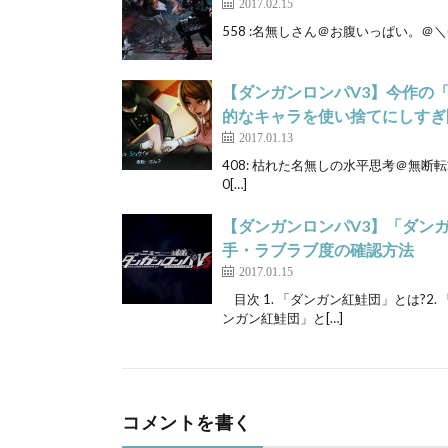
2017.02.15
558 :名無しさん＠お腹いっぱい。＠＼(^o^)／ (ｽ
【ダンガンロンパV3】今作の
的なキャラを使い捨てにしすぎ
2017.01.13
408: 枯れた名無しの水平思考＠無断転載は禁止 (ﾜ
0[…]
【ダンガンロンパV3】「ダン
手・ラブラブ度の確認方法
2017.01.15
目次 1. 「ダンガン紅鮭団」とは?2
ンガン紅鮭団」と[…]
コメントを書く