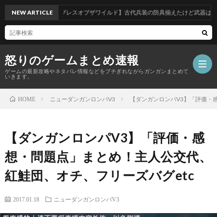
NEW ARTICLE
【ブレスオブザワイルド】古代兵装の防具揃えたけど武器はどれ買え
怒りのゲームまとめ速報
ゲームの最新攻略やネタバレ情報などをブチぎれながらガンガンまとめて
いきます。
ニューダンガンロンパV3
【ダンガンロンパV3】「評価・
HOME
【怒
【ダンガンロンパV3】「評価・感
り
想・問題点」まとめ！主人公交代、
の
紅鮭団、オチ、フリーズバグetc
ゲ
2017.01.18
ニューダンガンロンパV3