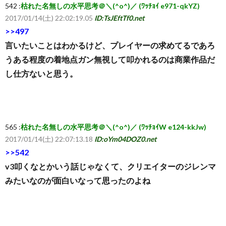
542 :
枯れた名無しの水平思考＠＼(^o^)／ (ﾜｯﾁｮｲ e971-qkYZ)
2017/01/14(土) 22:02:19.05
ID:TsJEftTf0.net
>>497
言いたいことはわかるけど、プレイヤーの求めてるであろ
うある程度の着地点ガン無視して叩かれるのは商業作品だ
し仕方ないと思う。
565 :
枯れた名無しの水平思考＠＼(^o^)／ (ﾜｯﾁｮｲW e124-kkJw)
2017/01/14(土) 22:07:13.18
ID:oYm04DOZ0.net
>>542
v3叩くなとかいう話じゃなくて、クリエイターのジレンマ
みたいなのが面白いなって思ったのよね