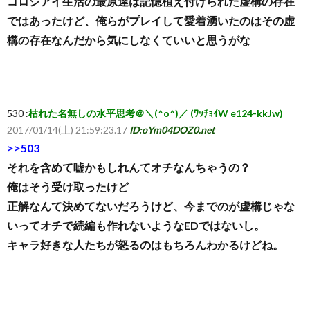
コロシアイ生活の最原達は記憶植え付けられた虚構の存在
ではあったけど、俺らがプレイして愛着湧いたのはその虚
構の存在なんだから気にしなくていいと思うがな
530 :
枯れた名無しの水平思考＠＼(^o^)／ (ﾜｯﾁｮｲW e124-kkJw)
2017/01/14(土) 21:59:23.17
ID:oYm04DOZ0.net
>>503
それを含めて嘘かもしれんてオチなんちゃうの？
俺はそう受け取ったけど
正解なんて決めてないだろうけど、今までのが虚構じゃな
いってオチで続編も作れないようなEDではないし。
キャラ好きな人たちが怒るのはもちろんわかるけどね。