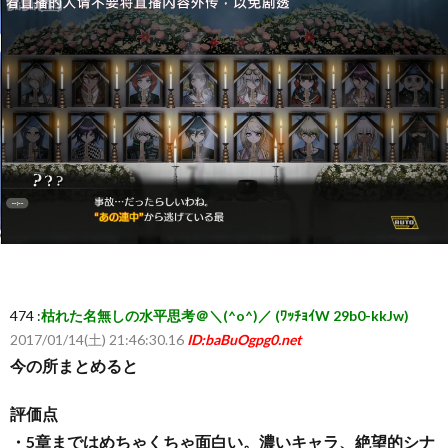
ー
ム
ま
と
め
速
474 :
枯れた名無しの水平思考＠＼(^o^)／ (ﾜｯﾁｮｲW 29b0-kkJw)
報】
2017/01/14(土) 21:46:30.16
ID:baBuOgpg0.net
今の所まとめると
RSS
評価点
・5章まではめちゃくちゃ面白い。濃いキャラ、絶望的シナ
一