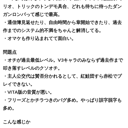
リオ、トリックのトンデモ具合、どれも待ちに待ったダン
覧・
ガンロンパって感じで最高。
・通信簿見返せたり、自由時間から章開始できたり、過去
相
作までのシステム的不満をちゃんと解消してる。
・オマケも作り込まれてて面白い。
互
問題点
・オチが過去最低レベル。V3キャラのみならず過去作まで
RSS
叩き落すレベルのクソオチ。
希
・主人公交代は賛否分かれるとして、紅鮭団すら赤松でプ
レイできない。
望
・VITA版の音質が悪い。
・フリーズとかチラつきのバグ多め。やっぱり誤字脱字も
は
多め。
こんな感じか
こ