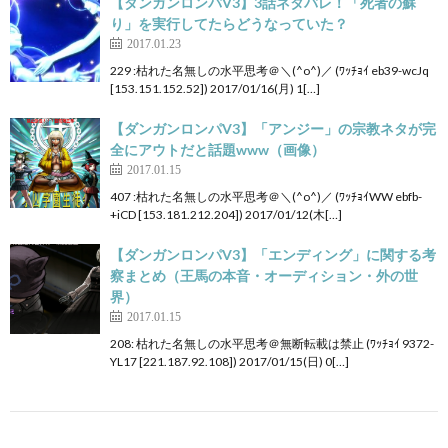
【ダンガンロンパV3】3話ネタバレ！「死者の蘇
り」を実行してたらどうなっていた？
2017.01.23
229 :枯れた名無しの水平思考＠＼(^o^)／ (ﾜｯﾁｮｲ eb39-wcJq
[153.151.152.52]) 2017/01/16(月) 1[…]
【ダンガンロンパV3】「アンジー」の宗教ネタが完
全にアウトだと話題www（画像）
2017.01.15
407 :枯れた名無しの水平思考＠＼(^o^)／ (ﾜｯﾁｮｲWW ebfb-
+iCD [153.181.212.204]) 2017/01/12(木[…]
【ダンガンロンパV3】「エンディング」に関する考
察まとめ（王馬の本音・オーディション・外の世
界）
2017.01.15
208: 枯れた名無しの水平思考＠無断転載は禁止 (ﾜｯﾁｮｲ 9372-
YL17 [221.187.92.108]) 2017/01/15(日) 0[…]