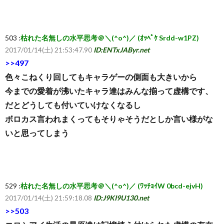
503 :
枯れた名無しの水平思考＠＼(^o^)／ (ｵｯﾍﾟｹ Srdd-w1PZ)
2017/01/14(土) 21:53:47.90
ID:ENTxJAByr.net
>>497
色々こねくり回してもキャラゲーの側面も大きいから
今までの愛着が沸いたキャラ達はみんな揃って虚構です、
だとどうしても付いていけなくなるし
ボロカス言われまくってもそりゃそうだとしか言い様がな
いと思ってしまう
529 :
枯れた名無しの水平思考＠＼(^o^)／ (ﾜｯﾁｮｲW 0bcd-ejvH)
2017/01/14(土) 21:59:18.08
ID:J9KI9U130.net
>>503