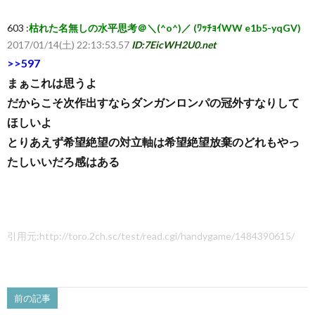
603 :
枯れた名無しの水平思考＠＼(^o^)／ (ﾜｯﾁｮｲWW e1b5-yqGV)
2017/01/14(土) 22:13:53.57
ID:7EicWH2U0.net
>>597
まぁこれは思うよ
だからこそ次作出すならダンガンロンパの冠外すなりして
ほしいよ
とりあえず希望絶望の対立軸は希望絶望放棄のどれもやっ
たしいいだろ感はある
引用元:http://toro.2ch.sc/test/read.cgi/handygame/1484390615/
前の記事