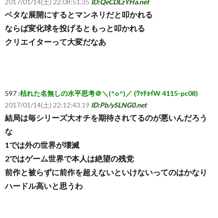
2017/01/14(土) 22:08:51.35
ID:QeCDLzYHa.net
ベタな展開にするとマンネリだと叩かれる
ならば変化球を投げるともっと叩かれる
クリエイターって大変だなあ
597 :
枯れた名無しの水平思考＠＼(^o^)／ (ﾜｯﾁｮｲW 4115-pc08)
2017/01/14(土) 22:12:43.19
ID:Pb/ySLNG0.net
結局は毎シリーズ大オチを期待されてるのが悪いんだろう
な
1では外の世界が壊滅
2ではゲーム世界で本人は絶望の残党
前作と被らずに前作を超えないといけないってのはかなり
ハードル高いと思うわ