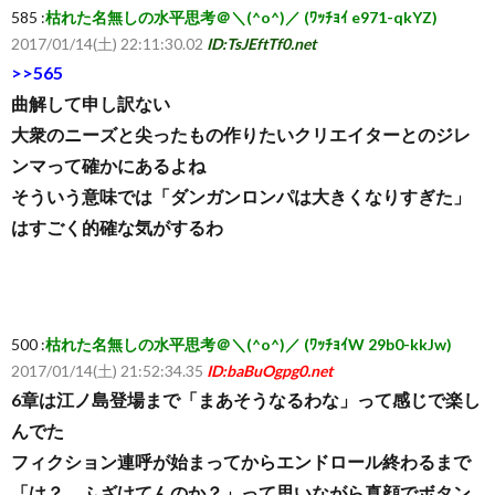
585 :
枯れた名無しの水平思考＠＼(^o^)／ (ﾜｯﾁｮｲ e971-qkYZ)
2017/01/14(土) 22:11:30.02
ID:TsJEftTf0.net
>>565
曲解して申し訳ない
大衆のニーズと尖ったもの作りたいクリエイターとのジレ
ンマって確かにあるよね
そういう意味では「ダンガンロンパは大きくなりすぎた」
はすごく的確な気がするわ
500 :
枯れた名無しの水平思考＠＼(^o^)／ (ﾜｯﾁｮｲW 29b0-kkJw)
2017/01/14(土) 21:52:34.35
ID:baBuOgpg0.net
6章は江ノ島登場まで「まあそうなるわな」って感じで楽し
んでた
フィクション連呼が始まってからエンドロール終わるまで
「は？ ふざけてんのか？」って思いながら真顔でボタン