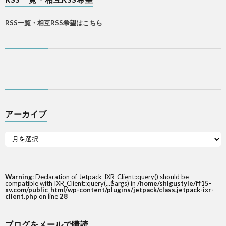
RSS一覧・相互RSS希望はこちら
アーカイブ
Warning
: Declaration of Jetpack_IXR_Client::query() should be
compatible with IXR_Client::query(...$args) in
/home/shigustyle/ff15-
xv.com/public_html/wp-content/plugins/jetpack/class.jetpack-ixr-
client.php
on line
28
ブログをメールで購読