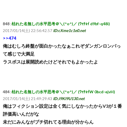
ち
848 :
枯れた名無しの水平思考＠＼(^o^)／ (ﾜｯﾁｮｲ d9bf-q48i)
ら
2017/01/14(土) 22:56:42.57
ID:cXme1c1e0.net
>>474
俺はむしろ終盤が面白かったなぁこれぞダンガンロンパっ
て感じで大満足
ラスボスは展開読めたけどそれでもよかったよ
484 :
枯れた名無しの水平思考＠＼(^o^)／ (ﾜｯﾁｮｲW 0bcd-ejvH)
2017/01/14(土) 21:49:29.43
ID:J9KI9U130.net
俺はフィクション設定は全く気にしなかったからV3が１番
評価高いんだがな
未だにみんながブチ切れてる理由が分からん