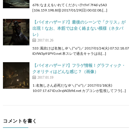
678 :なまえをいれてください (ﾜｯﾁｮｲ 7f4d-y5A3
[106.159.198.80]) 2017/01/29(日) 00:02:08.[…]
【バイオハザード7】最後のシーンで「クリス」が
出現！なお、本筋では全く絡まない模様（ネタバ
レ）
2017.01.26
533 :風吹けば名無し＠＼(^o^)／ 2017/01/24(火) 07:52:18.07
ID:fW3p91PY0.net 本スレで過去キャラは出[…]
【バイオハザード7】フラゲ情報！グラフィック・
クオリティはどんな感じ？（画像）
2017.01.19
1 :名無しさん必死だな＠＼(^o^)／ 2017/01/18(水)
10:07:17.67 ID:z3rqW2b9d.net カプコンが監視してフラ[…]
コメントを書く