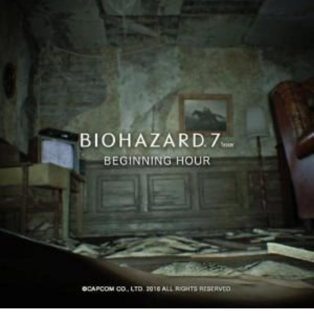
ー
ム
ま
と
め
速
報】
RSS
一