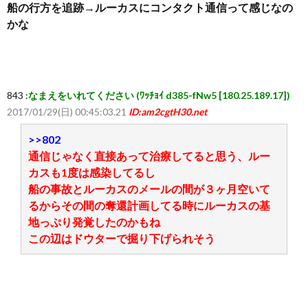
船の行方を追跡→ルーカスにコンタクト通信って感じなの
ち
かな
ら
843 :
なまえをいれてください (ﾜｯﾁｮｲ d385-fNw5 [180.25.189.17])
2017/01/29(日) 00:45:03.21
ID:am2cgtH30.net
>>802
通信じゃなく直接あって治療してると思う、ルー
カスも1度は感染してるし
船の事故とルーカスのメールの間が３ヶ月空いて
るからその間の奪還計画してる時にルーカスの基
地っぷり発覚したのかもね
この辺はドウターで掘り下げられそう