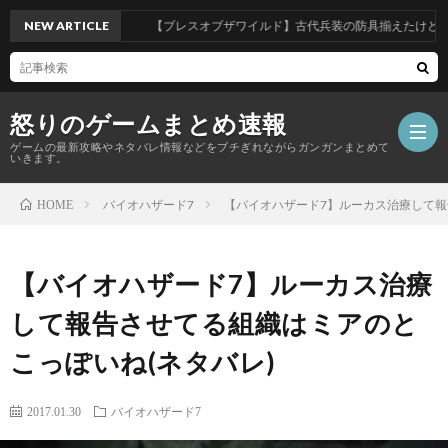
NEW ARTICLE
【ブレスオブザワイルド】古代兵装の防具揃えたけど武器
怒りのゲームまとめ速報
ゲームの最新攻略やネタバレ情報などをブチぎれながらガンガンまとめて
いきます。
バイオハザード7
【バイオハザード7】ルーカス治療して報
HOME
【怒
【バイオハザード7】ルーカス治療
り
して報告させてる組織はミアのと
の
こっぽいね(ネタバレ)
ゲ
2017.01.30
バイオハザード7