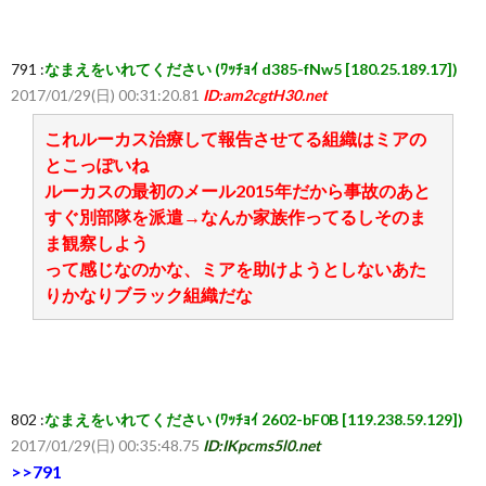
覧・
791 :
なまえをいれてください (ﾜｯﾁｮｲ d385-fNw5 [180.25.189.17])
2017/01/29(日) 00:31:20.81
ID:am2cgtH30.net
相
これルーカス治療して報告させてる組織はミアの
とこっぽいね
互
ルーカスの最初のメール2015年だから事故のあと
すぐ別部隊を派遣→なんか家族作ってるしそのま
RSS
ま観察しよう
って感じなのかな、ミアを助けようとしないあた
希
りかなりブラック組織だな
望
は
802 :
なまえをいれてください (ﾜｯﾁｮｲ 2602-bF0B [119.238.59.129])
2017/01/29(日) 00:35:48.75
ID:IKpcms5l0.net
こ
>>791