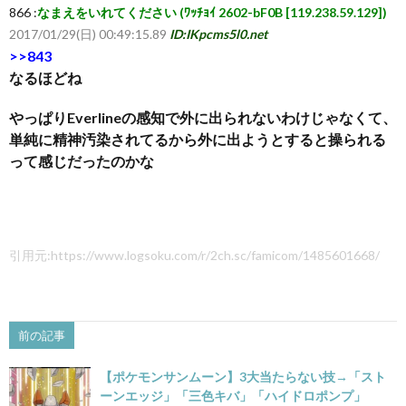
866 :
なまえをいれてください (ﾜｯﾁｮｲ 2602-bF0B [119.238.59.129])
2017/01/29(日) 00:49:15.89
ID:IKpcms5l0.net
>>843
なるほどね
やっぱりEverlineの感知で外に出られないわけじゃなくて、
単純に精神汚染されてるから外に出ようとすると操られる
って感じだったのかな
引用元:https://www.logsoku.com/r/2ch.sc/famicom/1485601668/
前の記事
【ポケモンサンムーン】3大当たらない技→「スト
ーンエッジ」「三色キバ」「ハイドロポンプ」