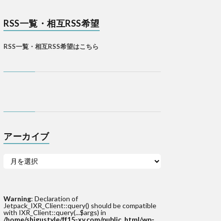
RSS一覧・相互RSS希望
RSS一覧・相互RSS希望はこちら
アーカイブ
Warning
: Declaration of
Jetpack_IXR_Client::query() should be compatible
with IXR_Client::query(...$args) in
/home/shigustyle/ff15-xv.com/public_html/wp-