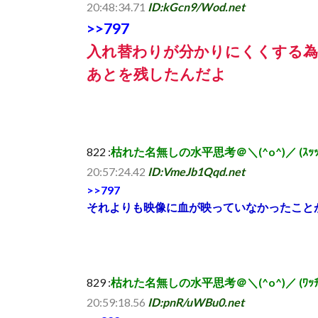
20:48:34.71
ID:kGcn9/Wod.net
>>797
入れ替わりが分かりにくくする為
あとを残したんだよ
822 :
枯れた名無しの水平思考＠＼(^o^)／ (ｽｯｯﾌﾟ Sd
20:57:24.42
ID:VmeJb1Qqd.net
>>797
それよりも映像に血が映っていなかったこと
829 :
枯れた名無しの水平思考＠＼(^o^)／ (ﾜｯﾁｮｲ 46c
20:59:18.56
ID:pnR/uWBu0.net