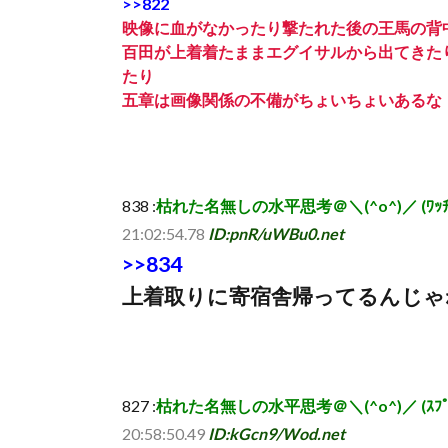
>>822
映像に血がなかったり撃たれた後の王馬の背
百田が上着着たままエグイサルから出てきた
たり
五章は画像関係の不備がちょいちょいあるな
838 :
枯れた名無しの水平思考＠＼(^o^)／ (ﾜｯﾁｮｲ 46c
21:02:54.78
ID:pnR/uWBu0.net
>>834
上着取りに寄宿舎帰ってるんじゃ
827 :
枯れた名無しの水平思考＠＼(^o^)／ (ｽﾌﾟｯｯ Sd
20:58:50.49
ID:kGcn9/Wod.net