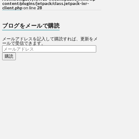
content/plugins/jetpack/class.jetpack-ixr-
client.php
on line
28
ブログをメールで購読
メールアドレスを記入して購読すれば、更新をメ
ールで受信できます。
メ
ー
ル
ア
ド
レ
ス