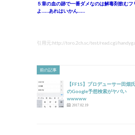
５章の血の跡で一番ダメなのは解毒剤飲むフ
よ……あれはいかん……
引用元:http://toro.2ch.sc/test/read.cgi/hand
前の記事
【FF15】プロデューサー田畑
のGoogle予想検索がヤバい
wwwww
2017.02.19