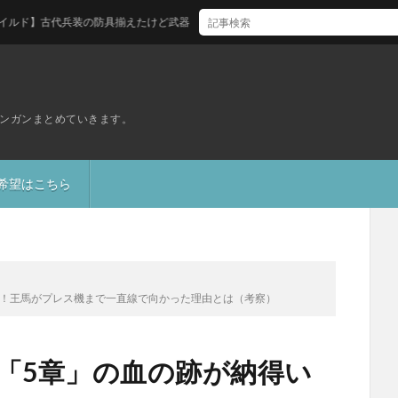
代兵装の防具揃えたけど武器はどれ買えばいい？
ンガンまとめていきます。
S希望はこちら
い！王馬がプレス機まで一直線で向かった理由とは（考察）
「5章」の血の跡が納得い