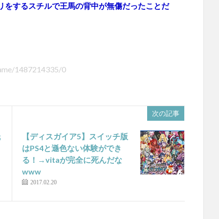
リをするスチルで王馬の背中が無傷だったことだ
ygame/1487214335/0
次の記事
氏
【ディスガイア5】スイッチ版
はPS4と遜色ない体験ができ
る！→vitaが完全に死んだな
www
2017.02.20