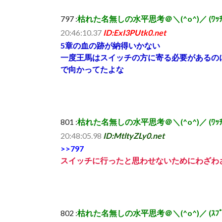
797 :
枯れた名無しの水平思考＠＼(^o^)／ (ﾜｯﾁｮｲW d
20:46:10.37
ID:ExI3PUtk0.net
5章の血の跡が納得いかない
一度王馬はスイッチの方に寄る必要があるの
で向かってたよな
801 :
枯れた名無しの水平思考＠＼(^o^)／ (ﾜｯﾁｮｲW 52
20:48:05.98
ID:MtltyZLy0.net
>>797
スイッチに行ったと思わせないためにわざわ
802 :
枯れた名無しの水平思考＠＼(^o^)／ (ｽﾌﾟｯｯ Sd