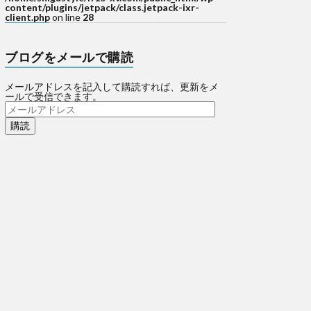
content/plugins/jetpack/class.jetpack-ixr-
client.php
on line
28
ブログをメールで購読
メールアドレスを記入して購読すれば、更新をメ
ールで受信できます。
メ
ー
ル
ア
ド
レ
ス