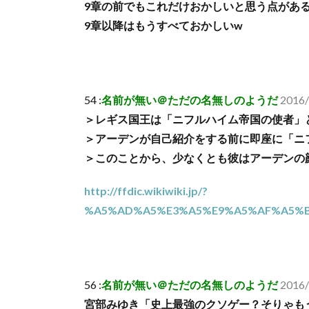
9章の前でもこれだけおかしいと思う点があ
9章以降はもうすべておかしいw
54 :
名前が無い＠ただの名無しのようだ
2016/
＞レギス国王は「ニフルハイム帝国の使者」
＞アーデンが自己紹介をする前に即座に「ニ
＞このことから、少なくとも彼はアーデンの
http://ffdic.wikiwiki.jp/?
%A5%AD%A5%E3%A5%E9%A5%AF%A5%
56 :
名前が無い＠ただの名無しのようだ
2016/
宮部みゆき「史上最強のクソゲー？そりゃもう