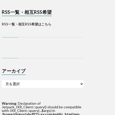
RSS一覧・相互RSS希望
RSS一覧・相互RSS希望はこちら
アーカイブ
Warning
: Declaration of
Jetpack_IXR_Client::query() should be compatible
with IXR_Client::query(...$args) in
/home/shigustyle/ff15-xv.com/public_html/wp-