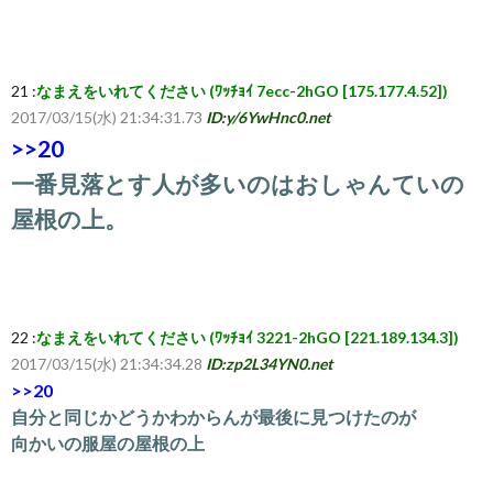
覧・
21 :
なまえをいれてください (ﾜｯﾁｮｲ 7ecc-2hGO [175.177.4.52])
相
2017/03/15(水) 21:34:31.73
ID:y/6YwHnc0.net
>>20
互
一番見落とす人が多いのはおしゃんていの
屋根の上。
RSS
希
22 :
なまえをいれてください (ﾜｯﾁｮｲ 3221-2hGO [221.189.134.3])
望
2017/03/15(水) 21:34:34.28
ID:zp2L34YN0.net
>>20
は
自分と同じかどうかわからんが最後に見つけたのが
向かいの服屋の屋根の上
こ