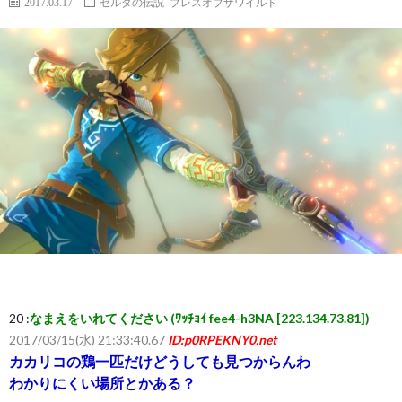
2017.03.17
ゼルダの伝説 ブレスオブザワイルド
ー
ム
ま
と
め
速
報】
20 :
なまえをいれてください (ﾜｯﾁｮｲ fee4-h3NA [223.134.73.81])
2017/03/15(水) 21:33:40.67
ID:p0RPEKNY0.net
RSS
カカリコの鶏一匹だけどうしても見つからんわ
わかりにくい場所とかある？
一