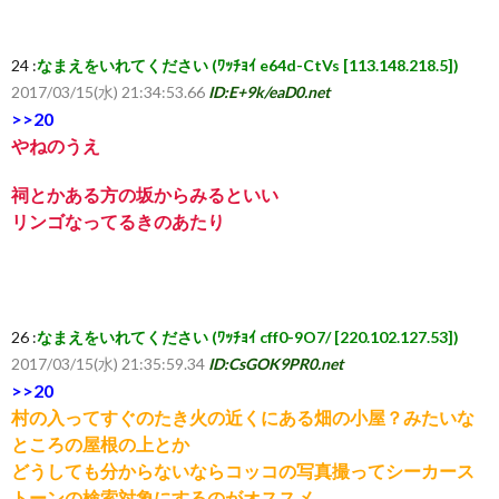
ち
24 :
なまえをいれてください (ﾜｯﾁｮｲ e64d-CtVs [113.148.218.5])
2017/03/15(水) 21:34:53.66
ID:E+9k/eaD0.net
ら
>>20
やねのうえ
祠とかある方の坂からみるといい
リンゴなってるきのあたり
26 :
なまえをいれてください (ﾜｯﾁｮｲ cff0-9O7/ [220.102.127.53])
2017/03/15(水) 21:35:59.34
ID:CsGOK9PR0.net
>>20
村の入ってすぐのたき火の近くにある畑の小屋？みたいな
ところの屋根の上とか
どうしても分からないならコッコの写真撮ってシーカース
トーンの検索対象にするのがオススメ