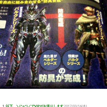
ー
ム
ま
と
め
速
報】
RSS
一
1 :
以下、＼(^o^)／でVIPがお送りします
2017/03/16(木)