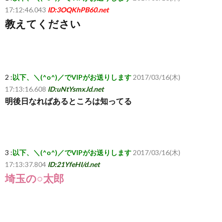
17:12:46.043
ID:3OQKhPB60.net
教えてください
覧・
相
互
2 :
以下、＼(^o^)／でVIPがお送りします
2017/03/16(木)
17:13:16.608
ID:uNtYsmxJd.net
明後日なればあるところは知ってる
RSS
希
3 :
以下、＼(^o^)／でVIPがお送りします
2017/03/16(木)
望
17:13:37.804
ID:21YfeHI/d.net
埼玉の○太郎
は
こ