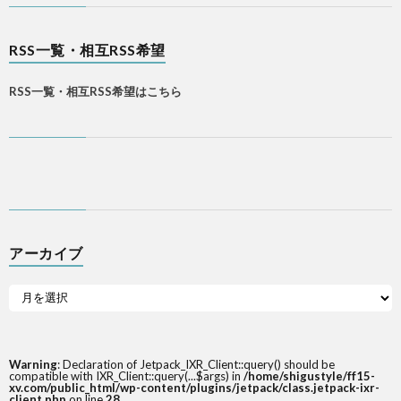
RSS一覧・相互RSS希望
RSS一覧・相互RSS希望はこちら
アーカイブ
Warning
: Declaration of Jetpack_IXR_Client::query() should be
compatible with IXR_Client::query(...$args) in
/home/shigustyle/ff15-
xv.com/public_html/wp-content/plugins/jetpack/class.jetpack-ixr-
client.php
on line
28