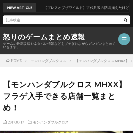
NEW ARTICLE
【ブレスオブザワイルド】古代兵装の防具揃えたけど武器は
怒りのゲームまとめ速報
ゲームの最新攻略やネタバレ情報などをブチぎれながらガンガンまとめて
いきます。
モンハンダブルクロス
【モンハンダブルクロス MHXX】
HOME
【怒
【モンハンダブルクロス MHXX】
り
フラゲ入手できる店舗一覧まと
の
め！
ゲ
2017.03.17
モンハンダブルクロス