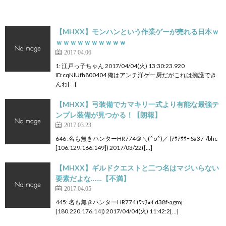
【MHXX】モンハンという作業ゲーが売れる日本ｗ
ｗｗｗｗｗｗｗｗｗｗ
2017.04.06
1: 江戸っ子ちゃん 2017/04/04(火) 13:30:23.920
ID:cqNlUfh800404 俺はアンチ洋ゲー厨だがこれは擁護でき
んわ[…]
【MHXX】弓装備でカマキリ一式より有能な最強テ
ンプレ装備が見つかる！【朗報】
2017.03.23
646 :名も無きハンターHR774＠＼(^o^)／ (ｱｳｱｳｳｰ Sa37-/bhc
[106.129.166.149]) 2017/03/22([…]
【MHXX】ギルドクエストと二つ名はマジいらない
要素だよな……【不満】
2017.04.05
445: 名も無きハンターHR774 (ﾜｯﾁｮｲ d38f-agmj
[180.220.176.14]) 2017/04/04(火) 11:42:2[…]