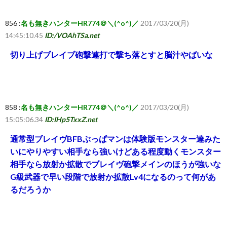
856 :
名も無きハンターHR774＠＼(^o^)／
2017/03/20(月)
14:45:10.45
ID:/VOAhTSa.net
切り上げブレイブ砲撃連打で撃ち落とすと脳汁やばいな
858 :
名も無きハンターHR774＠＼(^o^)／
2017/03/20(月)
15:05:06.34
ID:IHp5TxxZ.net
通常型ブレイヴBFBぶっぱマンは体験版モンスター達みた
いにやりやすい相手なら強いけどある程度動くモンスター
相手なら放射か拡散でブレイヴ砲撃メインのほうが強いな
G級武器で早い段階で放射か拡散Lv4になるのって何があ
るだろうか