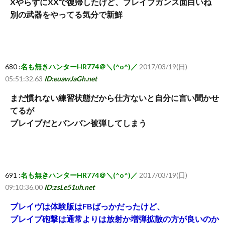
XやらずにXXで復帰したけど、ブレイブガンス面白いね
別の武器をやってる気分で新鮮
680 :
名も無きハンターHR774＠＼(^o^)／
2017/03/19(日)
05:51:32.63
ID:euawJaGh.net
まだ慣れない練習状態だから仕方ないと自分に言い聞かせ
てるが
ブレイブだとバンバン被弾してしまう
691 :
名も無きハンターHR774＠＼(^o^)／
2017/03/19(日)
09:10:36.00
ID:zsLe51uh.net
ブレイヴは体験版はFBばっかだったけど、
ブレイブ砲撃は通常よりは放射か増弾拡散の方が良いのか