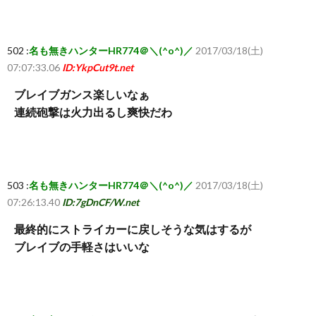
覧・
502 :
名も無きハンターHR774＠＼(^o^)／
2017/03/18(土)
07:07:33.06
ID:YkpCut9t.net
相
ブレイブガンス楽しいなぁ
互
連続砲撃は火力出るし爽快だわ
RSS
503 :
名も無きハンターHR774＠＼(^o^)／
2017/03/18(土)
希
07:26:13.40
ID:7gDnCF/W.net
望
最終的にストライカーに戻しそうな気はするが
ブレイブの手軽さはいいな
は
こ