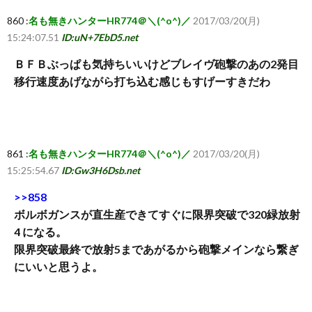
860 :
名も無きハンターHR774＠＼(^o^)／
2017/03/20(月)
15:24:07.51
ID:uN+7EbD5.net
ＢＦＢぶっぱも気持ちいいけどブレイヴ砲撃のあの2発目
移行速度あげながら打ち込む感じもすげーすきだわ
861 :
名も無きハンターHR774＠＼(^o^)／
2017/03/20(月)
15:25:54.67
ID:Gw3H6Dsb.net
>>858
ボルボガンスが直生産できてすぐに限界突破で320緑放射
4 になる。
限界突破最終で放射5まであがるから砲撃メインなら繋ぎ
にいいと思うよ。