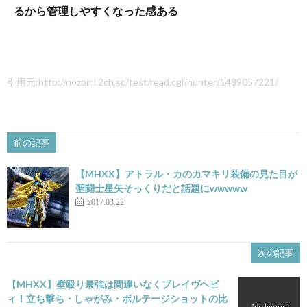
るから管理しやすくなった感ある
引用元:http://nozomi.2ch.sc/test/read.cgi/hunter/1489057221/
前の記事
【MHXX】アトラル・カのカマキリ装備の見た目が
聖闘士星矢そっくりだと話題にwwwww
2017.03.22
次の記事
【MHXX】壁殴り最強は間違いなくブレイヴヘビ
ィ！立ち撃ち・しゃがみ・ボルテージショットの比