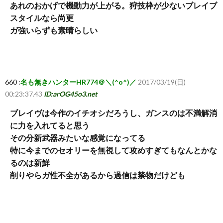
あれのおかげで機動力が上がる。狩技枠が少ないブレイブ
スタイルなら尚更
ガ強いらずも素晴らしい
660 :
名も無きハンターHR774＠＼(^o^)／
2017/03/19(日)
00:23:37.43
ID:arOG45o3.net
ブレイヴは今作のイチオシだろうし、ガンスのは不満解消
に力を入れてると思う
その分新武器みたいな感覚になってる
特に今までのセオリーを無視して攻めすぎてもなんとかな
るのは新鮮
削りやらガ性不全があるから過信は禁物だけども