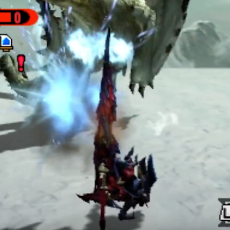
ー
ム
ま
と
め
速
報】
RSS
一