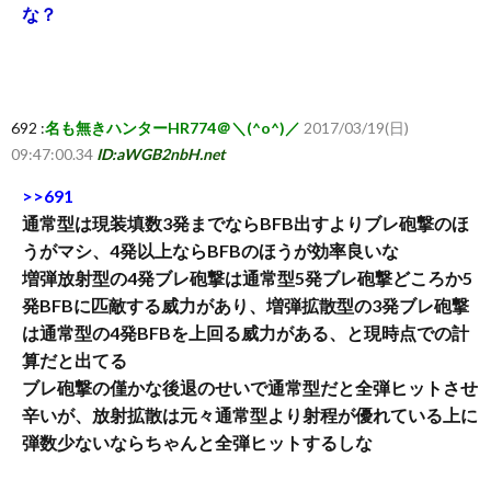
な？
692 :
名も無きハンターHR774＠＼(^o^)／
2017/03/19(日)
09:47:00.34
ID:aWGB2nbH.net
>>691
通常型は現装填数3発までならBFB出すよりブレ砲撃のほ
うがマシ、4発以上ならBFBのほうが効率良いな
増弾放射型の4発ブレ砲撃は通常型5発ブレ砲撃どころか5
発BFBに匹敵する威力があり、増弾拡散型の3発ブレ砲撃
は通常型の4発BFBを上回る威力がある、と現時点での計
算だと出てる
ブレ砲撃の僅かな後退のせいで通常型だと全弾ヒットさせ
辛いが、放射拡散は元々通常型より射程が優れている上に
弾数少ないならちゃんと全弾ヒットするしな