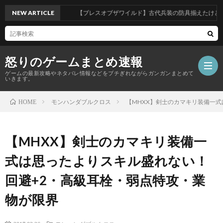
NEW ARTICLE
【ブレスオブザワイルド】古代兵装の防具揃えたけど武器
怒りのゲームまとめ速報
ゲームの最新攻略やネタバレ情報などをブチぎれながらガンガンまとめて
いきます。
モンハンダブルクロス
【MHXX】剣士のカマキリ装備一
HOME
【怒
【MHXX】剣士のカマキリ装備一
り
式は思ったよりスキル盛れない！
の
回避+2・高級耳栓・弱点特攻・業
物が限界
ゲ