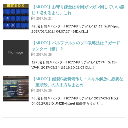
【MHXX】お守り錬金は今回ガンガン回していい感
じ！増えるよな、これ
2017.03.21
42 :名も無きハンターHR774＠＼(^o^)／ (ｱｰｸｾｰ Sx97-tpgq)
2017/03/18(土) 04:07:27.48 ID:cK[…]
【MHXX】バルファルクのソロ攻略法は？ガードニ
ャンター（猫）？
2017.03.28
127 :名も無きハンターHR774＠＼(^o^)／ (ｱｳｱｳｲｰ Sa13-
VJVK) 2017/03/24(金) 18:20:52.03 ID:[…]
【MHXX】鎧裂G級装備作り・スキル解放に必要な
「重頭殻」の入手方法まとめ
2017.03.30
45 :名も無きハンターHR774＠＼(^o^)／ 2017/03/21(火)
04:08:29.81 ID:iJMZB+h/.net 鎧裂作ろうかと[…]