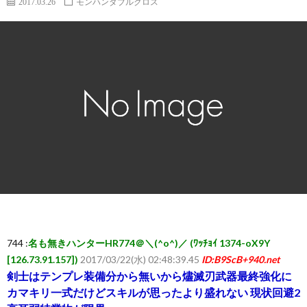
2017.03.26
モンハンダブルクロス
ー
ム
ま
と
め
速
報】
744 :
名も無きハンターHR774＠＼(^o^)／ (ﾜｯﾁｮｲ 1374-oX9Y
[126.73.91.157])
2017/03/22(水) 02:48:39.45
ID:B9ScB+940.net
RSS
剣士はテンプレ装備分から無いから燼滅刃武器最終強化に
カマキリ一式だけどスキルが思ったより盛れない 現状回避2
一