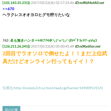
[101.143.35.231])
2017/03/22(水) 02:57:23.46
ID:mIR6MoIA0.net
ち
>>670
ヘラクレスオオヨロヒグモ狩りたいな
ら
763 :
名も無きハンターHR774＠＼(^o^)／ (ｵｯﾍﾟｹ Sr97-qVq3
[126.211.26.245])
2017/03/22(水) 03:00:45.69
ID:n0Ky6lior.net
2回目でラオソロで倒せたよ！！まだ上位武
具だけどオンライン行ってもイイ！？
引用元:http://nozomi.2ch.sc/test/read.cgi/hunter/1490095313/0
前の記事