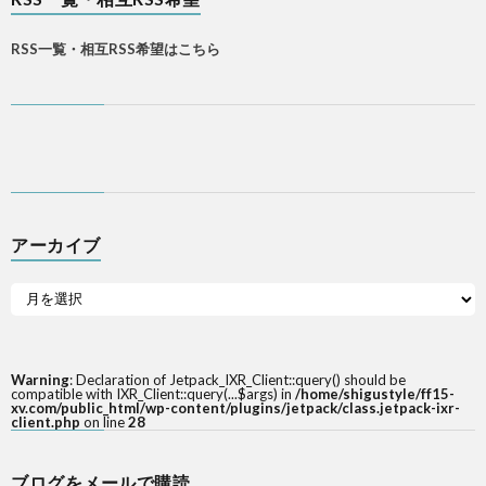
RSS一覧・相互RSS希望はこちら
アーカイブ
Warning
: Declaration of Jetpack_IXR_Client::query() should be
compatible with IXR_Client::query(...$args) in
/home/shigustyle/ff15-
xv.com/public_html/wp-content/plugins/jetpack/class.jetpack-ixr-
client.php
on line
28
ブログをメールで購読