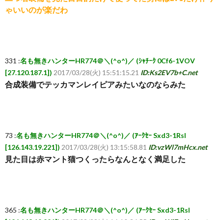
ゃいいのが楽だわ
331 :
名も無きハンターHR774＠＼(^o^)／ (ｼｬﾁｰｸ 0Cf6-1VOV
[27.120.187.1])
2017/03/28(火) 15:51:15.21
ID:Ks2EV7b+C.net
合成装備でテッカマンレイピアみたいなのならみた
73 :
名も無きハンターHR774＠＼(^o^)／ (ｱｰｸｾｰ Sxd3-1Rsl
[126.143.19.221])
2017/03/28(火) 13:15:58.81
ID:vzWl7mHcx.net
見た目は赤マント猫つくったらなんとなく満足した
365 :
名も無きハンターHR774＠＼(^o^)／ (ｱｰｸｾｰ Sxd3-1Rsl