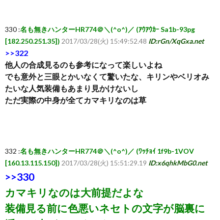
覧・
330 :
名も無きハンターHR774＠＼(^o^)／ (ｱｳｱｳｶｰ Sa1b-93pg
[182.250.251.35])
2017/03/28(火) 15:49:52.48
ID:rGn/XqGxa.net
相
>>322
他人の合成見るのも参考になって楽しいよね
でも意外と三眼とかいなくて驚いたな、キリンやベリオみ
互
たいな人気装備もあまり見かけないし
ただ実際の中身が全てカマキリなのは草
RSS
希
332 :
名も無きハンターHR774＠＼(^o^)／ (ﾜｯﾁｮｲ 1f9b-1VOV
望
[160.13.115.150])
2017/03/28(火) 15:51:29.19
ID:x6qhkMbG0.net
>>330
は
カマキリなのは大前提だよな
装備見る前に色悪いネセトの文字が脳裏に
こ