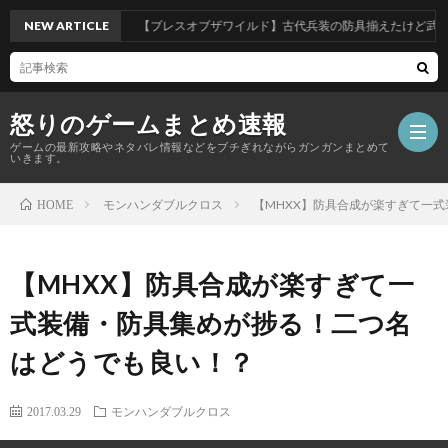
NEW ARTICLE
【ブレスオブザワイルド】古代兵装の防具揃えたけど武器は
怒りのゲームまとめ速報
ゲームの最新攻略やネタバレ情報などをブチぎれながらガンガンまとめて
いきます。
モンハンダブルクロス
【MHXX】防具合成が楽すぎて一
HOME
【怒
【MHXX】防具合成が楽すぎて一
り
式装備・防具集めが捗る！二つ名
の
はどうでも良い！？
ゲ
2017.03.29
モンハンダブルクロス