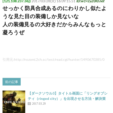
[121.108.237.36])
2017/03/28(火) 16:09:15.51
ID:w1+zyZ0l0.net
せっかく防具合成あるのにわりかし似たよ
うな見た目の装備しか見ないな
人の装備見るの大好きだからみんなもっと
凝ろうぜ
引用元:http://nozomi.2ch.sc/test/read.cgi/hunter/1490670385/0
前の記事
【ダークソウル3】タイトル画面に「リングオブシ
ティ（ringed city）」を出現させる方法・解決策
2017.03.29