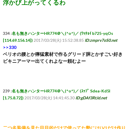
浮かび上がってくるわ
ち
ら
334 :
名も無きハンターHR774＠＼(^o^)／ (ﾜｯﾁｮｲ b725-yqOs
[114.69.156.14])
2017/03/28(火) 15:52:38.85
ID:zmprv7oS0.net
>>330
ベリオの腰とか獰猛素材で作るグリード胴とかすごい好き
ビキニアーマー出てくれよなー頼むよー
239 :
名も無きハンターHR774＠＼(^o^)／ (ｽｯﾌﾟ Sdea-Kd5I
[1.75.8.72])
2017/03/28(火) 14:41:45.30
ID:gDAf3RtJd.net
二つ名装備を見た目目的だけで使ってた勢にはLV1だけ作り