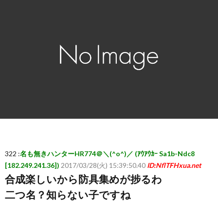
ー
ム
ま
と
め
速
322 :
名も無きハンターHR774＠＼(^o^)／ (ｱｳｱｳｶｰ Sa1b-Ndc8
報】
[182.249.241.36])
2017/03/28(火) 15:39:50.40
ID:NflTFHxua.net
合成楽しいから防具集めが捗るわ
RSS
二つ名？知らない子ですね
一