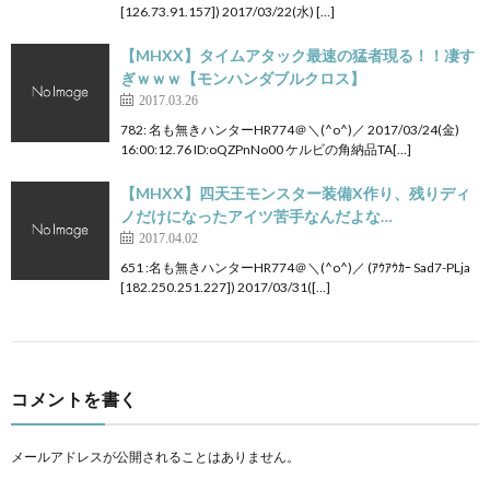
[126.73.91.157]) 2017/03/22(水) […]
【MHXX】タイムアタック最速の猛者現る！！凄す
ぎｗｗｗ【モンハンダブルクロス】
2017.03.26
782: 名も無きハンターHR774＠＼(^o^)／ 2017/03/24(金)
16:00:12.76 ID:oQZPnNo00 ケルビの角納品TA[…]
【MHXX】四天王モンスター装備X作り、残りディ
ノだけになったアイツ苦手なんだよな…
2017.04.02
651 :名も無きハンターHR774＠＼(^o^)／ (ｱｳｱｳｶｰ Sad7-PLja
[182.250.251.227]) 2017/03/31([…]
コメントを書く
メールアドレスが公開されることはありません。