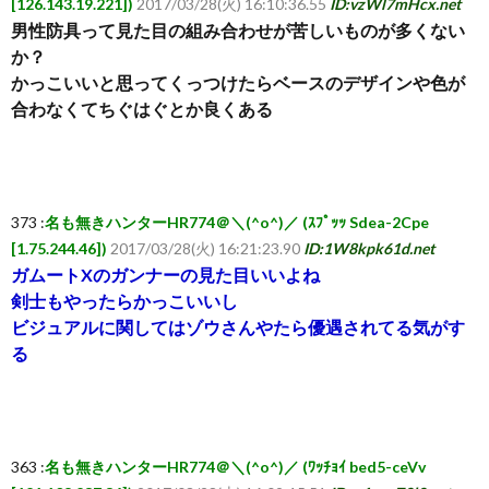
[126.143.19.221])
2017/03/28(火) 16:10:36.55
ID:vzWl7mHcx.net
男性防具って見た目の組み合わせが苦しいものが多くない
か？
かっこいいと思ってくっつけたらベースのデザインや色が
合わなくてちぐはぐとか良くある
373 :
名も無きハンターHR774＠＼(^o^)／ (ｽﾌﾟｯｯ Sdea-2Cpe
[1.75.244.46])
2017/03/28(火) 16:21:23.90
ID:1W8kpk61d.net
ガムートXのガンナーの見た目いいよね
剣士もやったらかっこいいし
ビジュアルに関してはゾウさんやたら優遇されてる気がす
る
363 :
名も無きハンターHR774＠＼(^o^)／ (ﾜｯﾁｮｲ bed5-ceVv