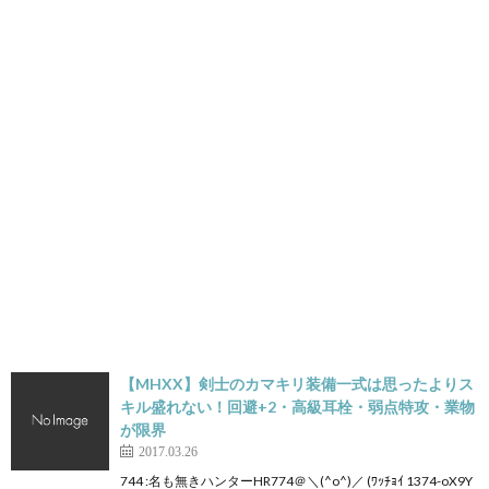
【MHXX】剣士のカマキリ装備一式は思ったよりス
キル盛れない！回避+2・高級耳栓・弱点特攻・業物
が限界
2017.03.26
744 :名も無きハンターHR774＠＼(^o^)／ (ﾜｯﾁｮｲ 1374-oX9Y