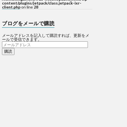
content/plugins/jetpack/class.jetpack-ixr-
client.php
on line
28
ブログをメールで購読
メールアドレスを記入して購読すれば、更新をメ
ールで受信できます。
メ
ー
ル
ア
ド
レ
ス