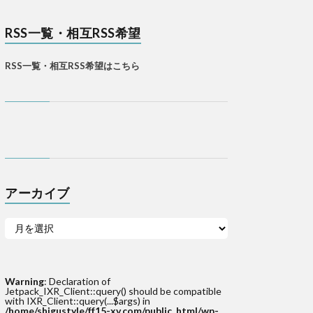
RSS一覧・相互RSS希望
RSS一覧・相互RSS希望はこちら
アーカイブ
Warning
: Declaration of
Jetpack_IXR_Client::query() should be compatible
with IXR_Client::query(...$args) in
/home/shigustyle/ff15-xv.com/public_html/wp-