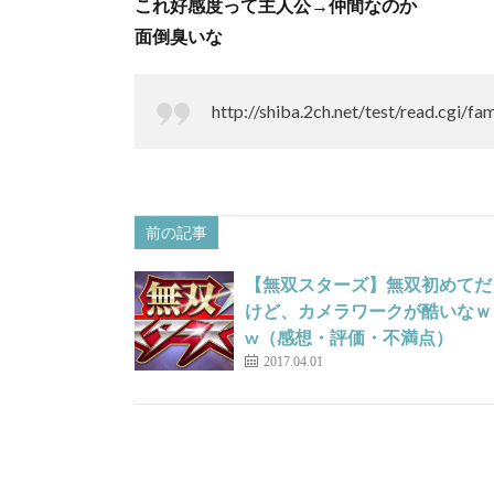
これ好感度って主人公→仲間なのか
面倒臭いな
http://shiba.2ch.net/test/read.cgi
前の記事
【無双スターズ】無双初めてだ
けど、カメラワークが酷いなｗ
w（感想・評価・不満点）
2017.04.01