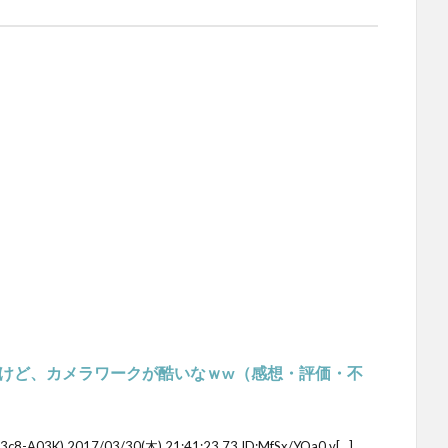
けど、カメラワークが酷いなｗw（感想・評価・不
03K) 2017/03/30(木) 21:41:23.73 ID:MfSx/YOa0 v[…]