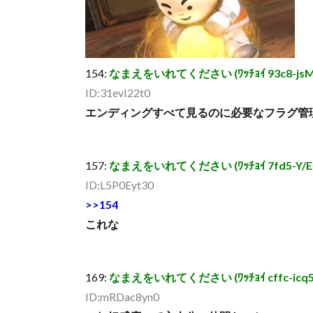
154:
なまえをいれてください (ﾜｯﾁｮｲ 93c8-jsM4 [1
ID:31evI22t0
エンディングすべて見るのに必要なフラグ管
157:
なまえをいれてください (ﾜｯﾁｮｲ 7fd5-Y/EQ [
ID:L5P0Eyt30
>>154
これな
169:
なまえをいれてください (ﾜｯﾁｮｲ cffc-icq5 [1
ID:mRDac8yn0