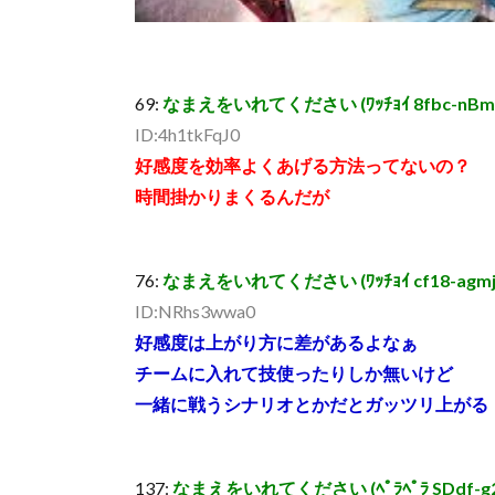
69:
なまえをいれてください (ﾜｯﾁｮｲ 8fbc-nBmW [
ID:4h1tkFqJ0
好感度を効率よくあげる方法ってないの？
時間掛かりまくるんだが
76:
なまえをいれてください (ﾜｯﾁｮｲ cf18-agmj [15
ID:NRhs3wwa0
好感度は上がり方に差があるよなぁ
チームに入れて技使ったりしか無いけど
一緒に戦うシナリオとかだとガッツリ上がる
137:
なまえをいれてください (ﾍﾟﾗﾍﾟﾗ SDdf-g2tE 