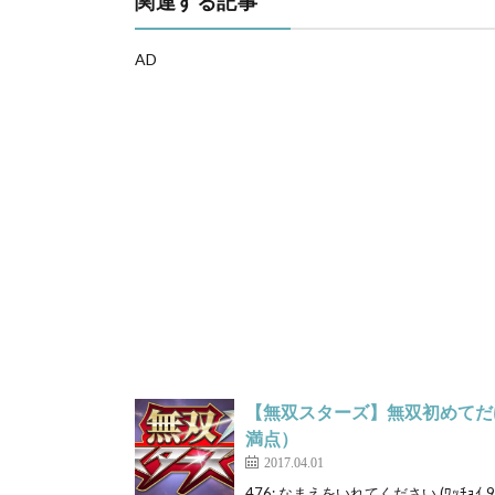
関連する記事
AD
【無双スターズ】無双初めてだ
満点）
2017.04.01
476: なまえをいれてください (ﾜｯﾁｮｲ 93c8-A