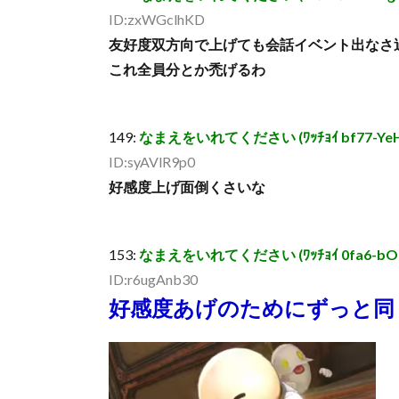
ID:zxWGclhKD
友好度双方向で上げても会話イベント出なさ
これ全員分とか禿げるわ
149:
なまえをいれてください (ﾜｯﾁｮｲ bf77-YeH+ [
ID:syAVlR9p0
好感度上げ面倒くさいな
153:
なまえをいれてください (ﾜｯﾁｮｲ 0fa6-bOuD [
ID:r6ugAnb30
好感度あげのためにずっと同