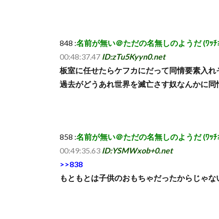
848 :
名前が無い＠ただの名無しのようだ (ﾜｯﾁｮｲ d39f-
00:48:37.47
ID:zTu5Kyyn0.net
板室に任せたらケフカにだって同情要素入れ
過去がどうあれ世界を滅亡さす奴なんかに同
858 :
名前が無い＠ただの名無しのようだ (ﾜｯﾁｮｲ d7b3
00:49:35.63
ID:YSMWxob+0.net
>>838
もともとは子供のおもちゃだったからじゃな