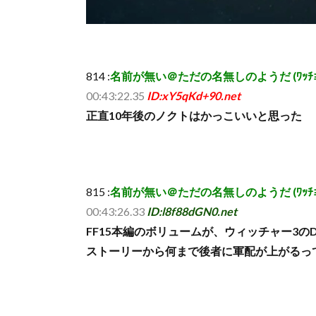
814 :
名前が無い＠ただの名無しのようだ (ﾜｯﾁｮｲ 9b5c
00:43:22.35
ID:xY5qKd+90.net
正直10年後のノクトはかっこいいと思った
815 :
名前が無い＠ただの名無しのようだ (ﾜｯﾁｮｲ 5fbe-
00:43:26.33
ID:l8f88dGN0.net
FF15本編のボリュームが、ウィッチャー3の
ストーリーから何まで後者に軍配が上がるっ