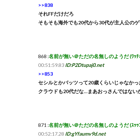
>>838
それFFだけだろ
そもそも海外でも20代から30代が主人公の
868 :
名前が無い＠ただの名無しのようだ (ﾜｯﾁｮｲ b39b
00:51:59.83
ID:P2Dtupaj0.net
>>853
セシルとかバッツって20歳くらいじゃなかっ
クラウドも20代だな…まあおっさんではない
871 :
名前が無い＠ただの名無しのようだ (ｽｯｯﾌﾟ Sd2f
00:52:17.28
ID:gYfaumv9d.net