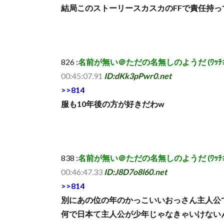
結局このストーリースカスカのFFで責任持
826 :
名前が無い＠ただの名無しのようだ (ﾜｯﾁｮｲ a7ad
00:45:07.91
ID:dKk3pPwr0.net
>>814
服も10年後の方が好きだわw
838 :
名前が無い＠ただの名無しのようだ (ﾜｯﾁｮｲ 0b9b
00:46:47.33
ID:J8D7o8l60.net
>>814
別にあの位の年のかっこいいおっさん主人公
何で日本て主人公が少年じゃなきゃいけない