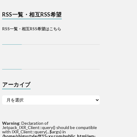
RSS一覧・相互RSS希望
RSS一覧・相互RSS希望はこちら
アーカイブ
Warning
: Declaration of
Jetpack_IXR_Client::query() should be compatible
with IXR_Client::query(...$args) in
/home/shigustyle/ff15-xv.com/public_html/wp-