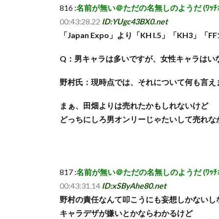
816 :
名前が無い＠ただの名無しのようだ (ﾜｯﾁｮｲ d35c
00:43:28.22
ID:YUgc43BX0.net
「Japan Expo」より「KH I.5」「KH3
Q：男キャラは多いですが、女性キャラはい
野村氏：現時点では、それについて何も言え
まぁ、田畑よりは売れたかもしれないけど
どっちにしろ男オンリーじゃたいして売れな
817 :
名前が無い＠ただの名無しのようだ (ﾜｯﾁｮｲ b3e7
00:43:31.14
ID:xSByAhe80.net
野村の責任なんて叩こうにも妄想しかないし
キャラデザが嫌いとかならわかるけど