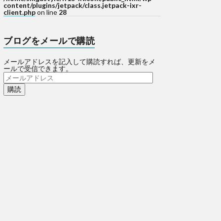
content/plugins/jetpack/class.jetpack-ixr-
client.php
on line
28
ブログをメールで購読
メールアドレスを記入して購読すれば、更新をメ
ールで受信できます。
メ
ー
ル
ア
ド
レ
ス