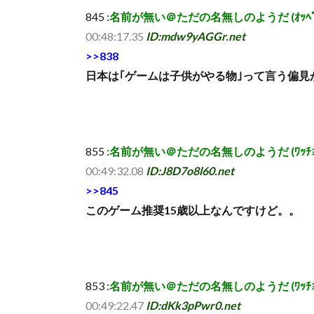
845 :
名前が無い＠ただの名無しのようだ (ｵｯﾍﾟｹ Sr2
00:48:17.35
ID:mdw9yAGGr.net
>>838
日本は｢ゲームは子供がやる物｣って言う偏
855 :
名前が無い＠ただの名無しのようだ (ﾜｯﾁｮｲ 0b9b
00:49:32.08
ID:J8D7o8l60.net
>>845
このゲーム推奨15歳以上なんですけど。。
853 :
名前が無い＠ただの名無しのようだ (ﾜｯﾁｮｲ a7ad
00:49:22.47
ID:dKk3pPwr0.net