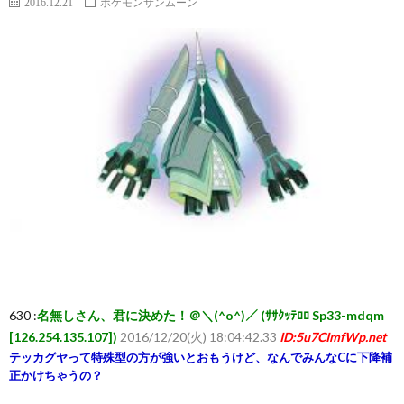
2016.12.21
ポケモンサンムーン
ー
ム
ま
と
め
速
報】
630 :
名無しさん、君に決めた！＠＼(^o^)／ (ｻｻｸｯﾃﾛﾛ Sp33-mdqm
[126.254.135.107])
2016/12/20(火) 18:04:42.33
ID:5u7CImfWp.net
RSS
テッカグヤって特殊型の方が強いとおもうけど、なんでみんなCに下降補
正かけちゃうの？
一