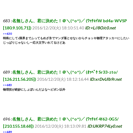
覧・
683 :
名無しさん、君に決めた！＠＼(^o^)／ (ﾜｯﾁｮｲW bd4a-WVSP
[180.9.101.71])
2016/12/20(火) 18:10:51.40
ID:+L//8O/c0.net
相
>>630
特殊にしてc限界までふってもめざ氷でマンダ落とせないからチョッキ物理アタッカーにしたい
じっぱりじゃないし一応大文字いれてるけどあ
互
RSS
689 :
名無しさん、君に決めた！＠＼(^o^)／ (ｵｯﾍﾟｹ Sr33-zto/
希
[126.211.56.205])
2016/12/20(火) 18:12:16.44
ID:xrDvUlb9r.net
>>683
物理技が絶妙にしょぼいんだよなヘビボン以外
望
は
696 :
名無しさん、君に決めた！＠＼(^o^)／ (ﾜｯﾁｮｲ 4f62-0G5/
[210.155.18.68])
2016/12/20(火) 18:13:09.81
ID:UKRP74Ly0.net
こ
>>689