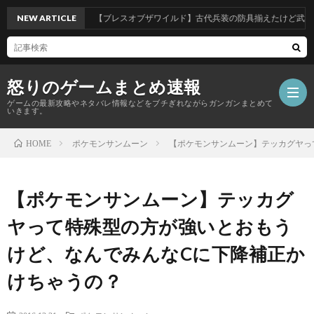
NEW ARTICLE
【ブレスオブザワイルド】古代兵装の防具揃えたけど武器はど
怒りのゲームまとめ速報
ゲームの最新攻略やネタバレ情報などをブチぎれながらガンガンまとめて
いきます。
ポケモンサンムーン
【ポケモンサンムーン】テッカグヤっ
HOME
【怒
【ポケモンサンムーン】テッカグ
り
ヤって特殊型の方が強いとおもう
の
けど、なんでみんなCに下降補正か
けちゃうの？
ゲ