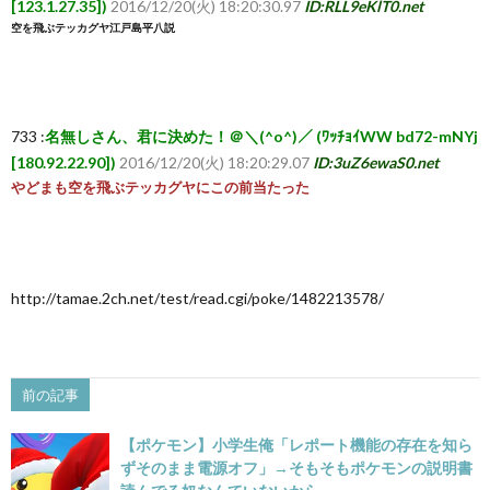
[123.1.27.35])
2016/12/20(火) 18:20:30.97
ID:RLL9eKlT0.net
空を飛ぶテッカグヤ江戸島平八説
733 :
名無しさん、君に決めた！＠＼(^o^)／ (ﾜｯﾁｮｲWW bd72-mNYj
[180.92.22.90])
2016/12/20(火) 18:20:29.07
ID:3uZ6ewaS0.net
やどまも空を飛ぶテッカグヤにこの前当たった
http://tamae.2ch.net/test/read.cgi/poke/1482213578/
前の記事
【ポケモン】小学生俺「レポート機能の存在を知ら
ずそのまま電源オフ」→そもそもポケモンの説明書