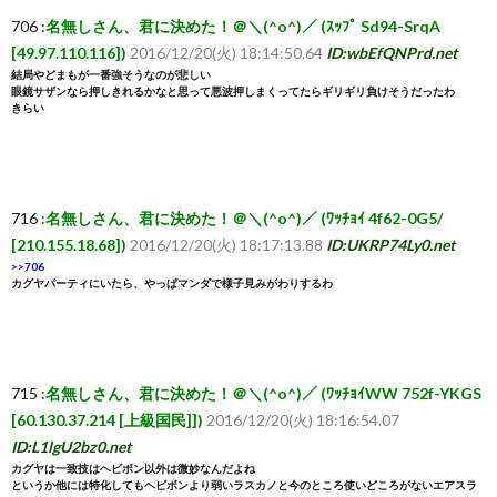
706 :
名無しさん、君に決めた！＠＼(^o^)／ (ｽｯﾌﾟ Sd94-SrqA
[49.97.110.116])
2016/12/20(火) 18:14:50.64
ID:wbEfQNPrd.net
結局やどまもが一番強そうなのが悲しい
眼鏡サザンなら押しきれるかなと思って悪波押しまくってたらギリギリ負けそうだったわ
きらい
716 :
名無しさん、君に決めた！＠＼(^o^)／ (ﾜｯﾁｮｲ 4f62-0G5/
[210.155.18.68])
2016/12/20(火) 18:17:13.88
ID:UKRP74Ly0.net
>>706
カグヤパーティにいたら、やっぱマンダで様子見みがわりするわ
715 :
名無しさん、君に決めた！＠＼(^o^)／ (ﾜｯﾁｮｲWW 752f-YKGS
[60.130.37.214 [上級国民]])
2016/12/20(火) 18:16:54.07
ID:L1lgU2bz0.net
カグヤは一致技はヘビボン以外は微妙なんだよね
というか他には特化してもヘビボンより弱いラスカノと今のところ使いどころがないエアスラ