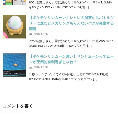
805 :名無しさん、君に決めた！＠＼(^o^)／ (ｻｻｸｯﾃﾛﾗ Spb9-
qDRz [126.199.77.107]) 2016/12/05(月[…]
【ポケモンサンムーン】レヒレの洞窟からバトルツ
リーに進むとメガリングもらえないバグが発生する
問題
2016.12.26
796 :名無しさん、君に決めた！＠＼(^o^)／ (中止WW 0277-
3bao [153.219.210.208]) 2016/12/25(日) […]
【ポケモンサンムーン違い】サンとムーンってムー
ンが圧倒的有利過ぎじゃね？
2016.12.20
1 :以下、＼(^o^)／でVIPがお送りします 2016/12/19(月)
09:49:31.470 ID:8AbYyL340.net テッカグヤ＞[…]
コメントを書く