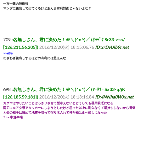
一方一致の特殊技
マンダに後出しで出てくるけどあんま有利対面じゃないよな？
ち
ら
709 :
名無しさん、君に決めた！＠＼(^o^)／ (ｵｯﾍﾟｹ Sr33-zto/
[126.211.56.205])
2016/12/20(火) 18:15:06.76
ID:xrDvUlb9r.net
>>696
わざわざ後出しするほどの有利には思えんな
698 :
名無しさん、君に決めた！＠＼(^o^)／ (ｱｰｸｾｰ Sx33-q/jK
[126.185.59.181])
2016/12/20(火) 18:13:16.84
ID:4NNha0WJx.net
カグヤはやりたいことはっきりさせて型考えないとどうしても器用貧乏になる
両刀フルアタ帯アタッカーにしようとしたけど思った以上に耐久なくて場持ちしないから電気
と炎の相手は諦めて地震を切って宿り木入れて持ち物は食べ残しになった
The 中途半端