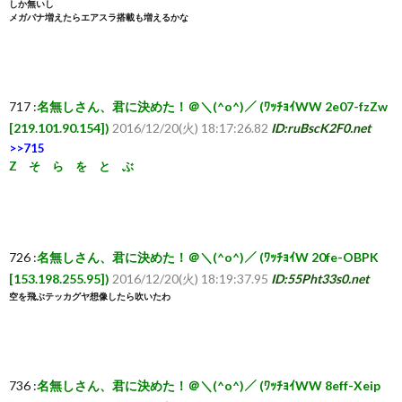
しか無いし
メガバナ増えたらエアスラ搭載も増えるかな
717 :
名無しさん、君に決めた！＠＼(^o^)／ (ﾜｯﾁｮｲWW 2e07-fzZw
[219.101.90.154])
2016/12/20(火) 18:17:26.82
ID:ruBscK2F0.net
>>715
Z そ ら を と ぶ
726 :
名無しさん、君に決めた！＠＼(^o^)／ (ﾜｯﾁｮｲW 20fe-OBPK
[153.198.255.95])
2016/12/20(火) 18:19:37.95
ID:55Pht33s0.net
空を飛ぶテッカグヤ想像したら吹いたわ
736 :
名無しさん、君に決めた！＠＼(^o^)／ (ﾜｯﾁｮｲWW 8eff-Xeip