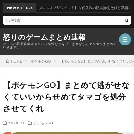
NEW ARTICLE
【ブレスオブザワイルド】古代兵装の防具揃えたけど武器はどれ買
怒りのゲームまとめ速報
ゲームの最新攻略やネタバレ情報などをブチぎれながらガンガンまとめて
いきます。
ポケモンGO
【ポケモンGO】まとめて逃がせなくていい
HOME
【怒
【ポケモンGO】まとめて逃がせな
り
くていいからせめてタマゴを処分
の
させてくれ
ゲ
2017.01.11
ポケモンGO