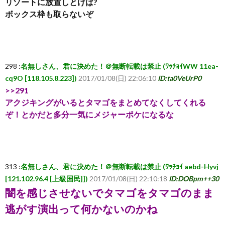
リゾートに放置しとけば?
ボックス枠も取らないぞ
ち
ら
298 :
名無しさん、君に決めた！＠無断転載は禁止 (ﾜｯﾁｮｲWW 11ea-
cq9O [118.105.8.223])
2017/01/08(日) 22:06:10
ID:ta0VeUrP0
>>291
アクジキングがいるとタマゴをまとめてなくしてくれる
ぞ！とかだと多分一気にメジャーポケになるな
313 :
名無しさん、君に決めた！＠無断転載は禁止 (ﾜｯﾁｮｲ aebd-Hyvj
[121.102.96.4 [上級国民]])
2017/01/08(日) 22:10:18
ID:DOBpm++30
闇を感じさせないでタマゴをタマゴのまま
逃がす演出って何かないのかね