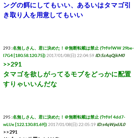
ングの餌にしてもいい、あるいはタマゴ引
き取り人を用意してもいい
覧・
相
互
293 :
名無しさん、君に決めた！＠無断転載は禁止 (ﾜｯﾁｮｲWW 29be-
I7G4 [180.58.120.75])
2017/01/08(日) 22:04:59
ID:5zAqQjkM0
>>291
RSS
タマゴを欲しがってるモブをどっかに配置
希
すりゃいいんだな
望
は
295 :
名無しさん、君に決めた！＠無断転載は禁止 (ﾜｯﾁｮｲ 4dd7-
wLUe [122.130.81.69])
2017/01/08(日) 22:05:19
ID:s4qWpdJL0
こ
>>291