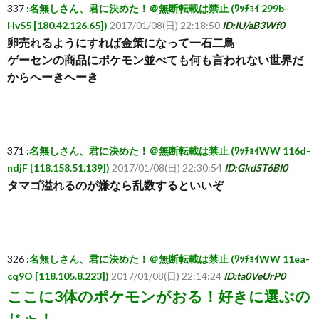
337 :
名無しさん、君に決めた！＠無断転載は禁止 (ﾜｯﾁｮｲ 299b-
HvS5 [180.42.126.65])
2017/01/08(日) 22:18:50
ID:IU/aB3Wf0
卵売れるようにすれば金策になって一石二鳥
ゲーセンの商品にポケモン並べても何も言われない世界だ
からへーきへーき
371 :
名無しさん、君に決めた！＠無断転載は禁止 (ﾜｯﾁｮｲWW 116d-
ndjF [118.158.51.139])
2017/01/08(日) 22:30:54
ID:GkdST6BI0
タマゴ溢れるのが嫌なら乱数するといいぞ
326 :
名無しさん、君に決めた！＠無断転載は禁止 (ﾜｯﾁｮｲWW 11ea-
cq9O [118.105.8.223])
2017/01/08(日) 22:14:24
ID:ta0VeUrP0
ここに3体のポケモンがおる！好きに選ぶの