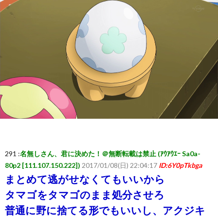
ー
ム
ま
と
め
速
291 :
名無しさん、君に決めた！＠無断転載は禁止 (ｱｳｱｳｴｰ Sa0a-
報】
80p2 [111.107.150.222])
2017/01/08(日) 22:04:17
ID:6Y0pTkbga
まとめて逃がせなくてもいいから
RSS
タマゴをタマゴのまま処分させろ
普通に野に捨てる形でもいいし、アクジキ
一