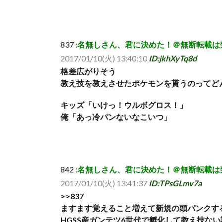
837 :
名無しさん、君に決めた！＠無断転載は禁止 (ｽﾌﾟｯｯ
2017/01/10(火) 13:40:10
ID:jkhXyTq8d
格差広がりそう
教え技を教えさせたポケモンを貰うのってど
キッズ「いけっ！ウルボグロス！」
俺「あっ冷パンないなこいつ」
842 :
名無しさん、君に決めた！＠無断転載は禁止 (ｱｳｱｳｶ
2017/01/10(火) 13:41:37
ID:TPsGLmv7a
>>837
ますます覚えること増えて新規の頭パンクす
HGSS産ガンテツ6世代で孵化して教え技な