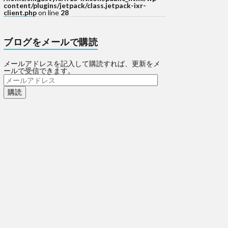
content/plugins/jetpack/class.jetpack-ixr-
client.php
on line
28
ブログをメールで購読
メールアドレスを記入して購読すれば、更新をメ
ールで受信できます。
メ
ー
ル
ア
ド
レ
ス