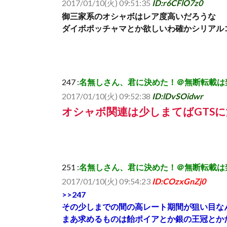
2017/01/10(火) 09:51:35
ID:r6CFlO7z0
御三家系のオシャボはレア度高いだろうな
ダイボポッチャマとか欲しいわ確かシリアル
247 :
名無しさん、君に決めた！＠無断転載は禁止 (ｵｯﾍﾟｹ
2017/01/10(火) 09:52:38
ID:lDvSOidwr
オシャボ関連は少しまてばGTS
251 :
名無しさん、君に決めた！＠無断転載は禁止 (ﾜｯﾁｮｲ
2017/01/10(火) 09:54:23
ID:COzxGnZj0
>>247
その少しまでの間の高レート期間が狙い目な
まあ求めるものは飴ポイアとか銀の王冠とか