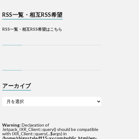
RSS一覧・相互RSS希望
RSS一覧・相互RSS希望はこちら
アーカイブ
Warning
: Declaration of
Jetpack_IXR_Client::query() should be compatible
with IXR_Client::query(...$args) in
/home/shigustyle/ff15-xv.com/public_html/wp-