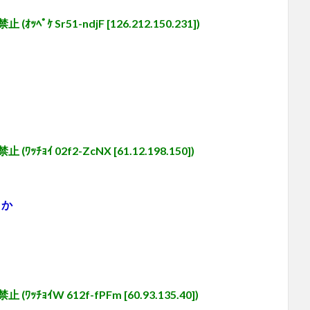
Sr51-ndjF [126.212.150.231])
 02f2-ZcNX [61.12.198.150])
くか
W 612f-fPFm [60.93.135.40])