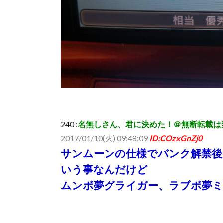
240 :
名無しさん、君に決めた！＠無断転載は禁止 (ﾜｯﾁｮｲ
2017/01/10(火) 09:48:09
ID:COzxGnZj0
サンムーンの仕様でバンク解禁後
いう事なんだけど
ムンボ夢グライガー、ラブボ夢ミ