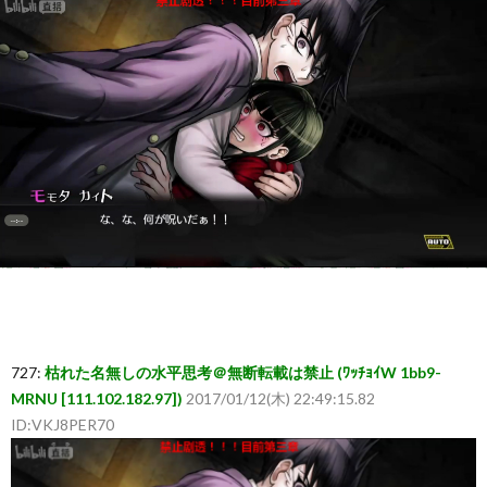
ー
ム
ま
と
め
速
報】
727:
枯れた名無しの水平思考＠無断転載は禁止 (ﾜｯﾁｮｲW 1bb9-
MRNU [111.102.182.97])
2017/01/12(木) 22:49:15.82
RSS
ID:VKJ8PER70
一