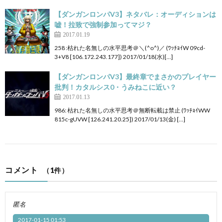
【ダンガンロンパV3】ネタバレ：オーディションは
嘘！拉致で強制参加ってマジ？
2017.01.19
258 :枯れた名無しの水平思考＠＼(^o^)／ (ﾜｯﾁｮｲW 09cd-
3+V8 [106.172.243.177]) 2017/01/18(水)[…]
【ダンガンロンパV3】最終章でまさかのプレイヤー
批判！カタルシス0・うみねこに近い？
2017.01.13
986: 枯れた名無しの水平思考＠無断転載は禁止 (ﾜｯﾁｮｲWW
815c-gUVW [126.241.20.25]) 2017/01/13(金) […]
コメント
（1件）
匿名
2017-01-15 01:53