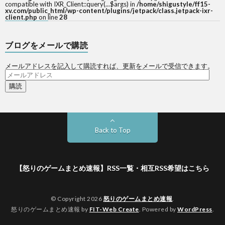
compatible with IXR_Client::query(...$args) in
/home/shigustyle/ff15-
xv.com/public_html/wp-content/plugins/jetpack/class.jetpack-ixr-
client.php
on line
28
ブログをメールで購読
メールアドレスを記入して購読すれば、更新をメールで受信できます。
メ
ー
ル
ア
ド
レ
ス
Back to Top
【怒りのゲームまとめ速報】RSS一覧・相互RSS希望はこちら
© Copyright 2026
怒りのゲームまとめ速報
.
怒りのゲームまとめ速報 by
FIT-Web Create
. Powered by
WordPress
.