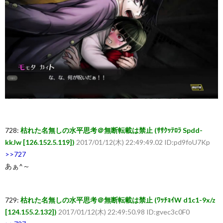
覧・
相
互
RSS
728:
枯れた名無しの水平思考＠無断転載は禁止 (ｻｻｸｯﾃﾛﾗ Spdd-
希
kkJw [126.152.5.119])
2017/01/12(木) 22:49:49.02 ID:pd9foU7Kp
>>727
望
あぁ^～
は
729:
枯れた名無しの水平思考＠無断転載は禁止 (ﾜｯﾁｮｲW d1c1-9x/z
こ
[124.155.2.132])
2017/01/12(木) 22:49:50.98 ID:gvec3c0F0