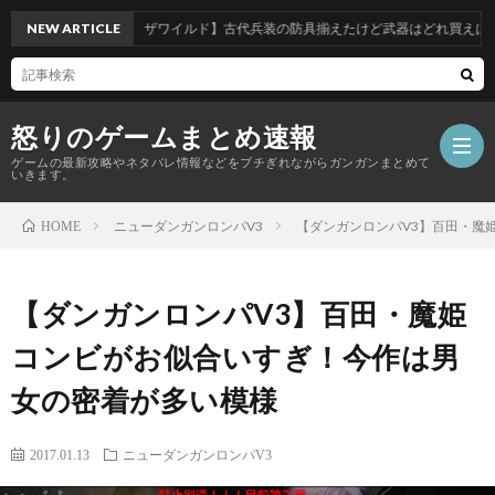
NEW ARTICLE
【ブレスオブザワイルド】古代兵装の防具揃えたけど武器はどれ買えばいい？
怒りのゲームまとめ速報
ゲームの最新攻略やネタバレ情報などをブチぎれながらガンガンまとめて
いきます。
ニューダンガンロンパV3
【ダンガンロンパV3】百田・魔
HOME
【怒
【ダンガンロンパV3】百田・魔姫
り
コンビがお似合いすぎ！今作は男
の
女の密着が多い模様
ゲ
2017.01.13
ニューダンガンロンパV3