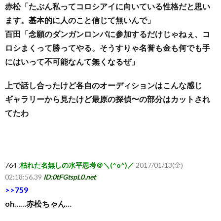
赤松「たぶん私ってコロシアイに向いている性格だと思い
ます。基本的に人のこと信じて無いんで」
覧・
百田「念願のダンガンロンパに参加するだけじゃねぇ、コ
ロシまくって勝ってやる。そうすりゃ名誉も金も何でも手
相
にはいって不可能なんて無くなるぜ」
互
上で話し合ったけど各自のオーディションはこんな感じ
ギャラリーから見たけど最原の探偵〜の部分はカットされ
RSS
てたわ
希
望
764 :
枯れた名無しの水平思考＠＼(^o^)／
2017/01/13(金)
02:18:56.39
ID:0tFGtspL0.net
は
>>759
oh……赤松ちゃん…
こ