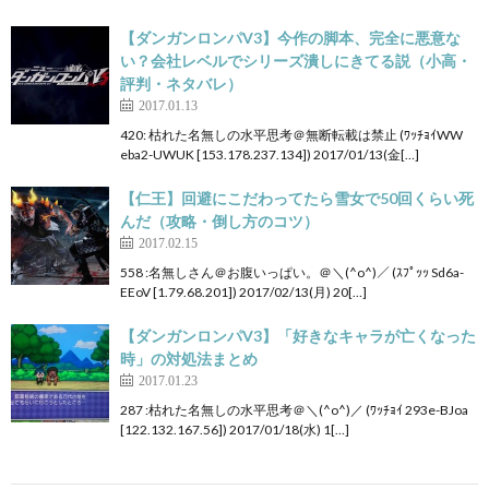
【ダンガンロンパV3】今作の脚本、完全に悪意な
い？会社レベルでシリーズ潰しにきてる説（小高・
評判・ネタバレ）
2017.01.13
420: 枯れた名無しの水平思考＠無断転載は禁止 (ﾜｯﾁｮｲWW
eba2-UWUK [153.178.237.134]) 2017/01/13(金[…]
【仁王】回避にこだわってたら雪女で50回くらい死
んだ（攻略・倒し方のコツ）
2017.02.15
558 :名無しさん＠お腹いっぱい。＠＼(^o^)／ (ｽﾌﾟｯｯ Sd6a-
EEoV [1.79.68.201]) 2017/02/13(月) 20[…]
【ダンガンロンパV3】「好きなキャラが亡くなった
時」の対処法まとめ
2017.01.23
287 :枯れた名無しの水平思考＠＼(^o^)／ (ﾜｯﾁｮｲ 293e-BJoa
[122.132.167.56]) 2017/01/18(水) 1[…]