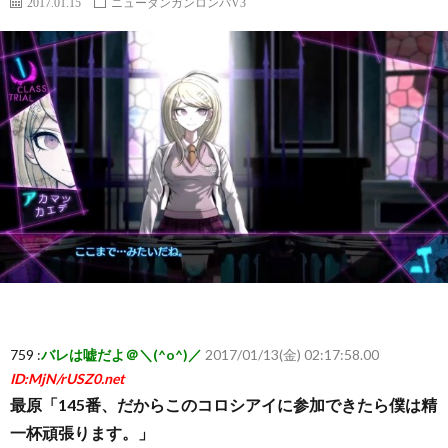
2017.01.15
ニューダンガンロンパV3
ー
ム
ま
と
め
速
報】
759 :
バレは嘘だよ＠＼(^o^)／
2017/01/13(金) 02:17:58.00
ID:MjN/rUSZ0.net
RSS
最原「145番、だからこのコロシアイに参加できたら僕は精
一杯頑張ります。」
一