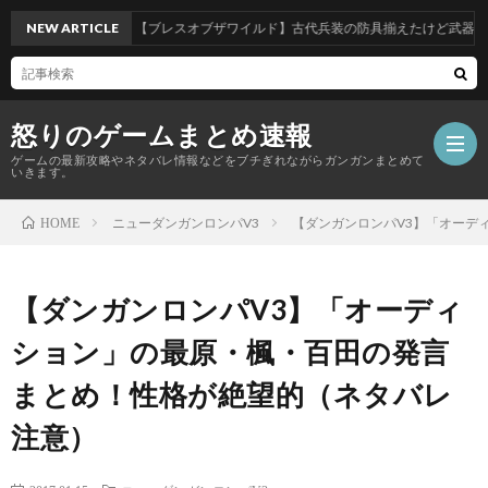
NEW ARTICLE
【ブレスオブザワイルド】古代兵装の防具揃えたけど武器はどれ
怒りのゲームまとめ速報
ゲームの最新攻略やネタバレ情報などをブチぎれながらガンガンまとめて
いきます。
ニューダンガンロンパV3
【ダンガンロンパV3】「オーデ
HOME
【怒
【ダンガンロンパV3】「オーディ
り
ション」の最原・楓・百田の発言
の
まとめ！性格が絶望的（ネタバレ
注意）
ゲ